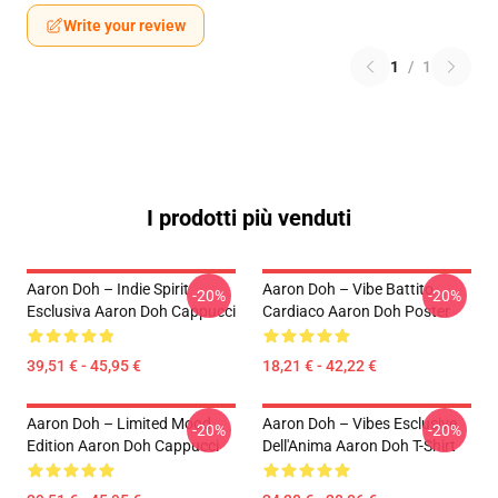
Write your review
1
/
1
I prodotti più venduti
Aaron Doh – Indie Spirit
Aaron Doh – Vibe Battito
-20%
-20%
Esclusiva Aaron Doh Cappucci
Cardiaco Aaron Doh Poster
39,51 € - 45,95 €
18,21 € - 42,22 €
Aaron Doh – Limited Mood
Aaron Doh – Vibes Esclusive
-20%
-20%
Edition Aaron Doh Cappucci
Dell'Anima Aaron Doh T-Shirt