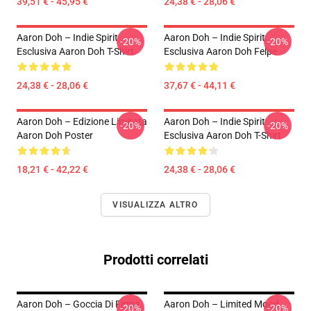
39,51 € - 45,95 €
24,38 € - 28,06 €
Aaron Doh – Indie Spirit
Aaron Doh – Indie Spirit
-20%
-20%
Esclusiva Aaron Doh T-Shirt
Esclusiva Aaron Doh Felpe
24,38 € - 28,06 €
37,67 € - 44,11 €
Aaron Doh – Edizione Limitata
Aaron Doh – Indie Spirit
-20%
-20%
Aaron Doh Poster
Esclusiva Aaron Doh T-Shirt
18,21 € - 42,22 €
24,38 € - 28,06 €
VISUALIZZA ALTRO
Prodotti correlati
Aaron Doh – Goccia Di Firma
Aaron Doh – Limited Mood
-20%
-20%