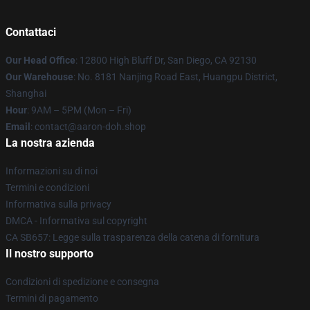
Contattaci
Our Head Office
: 12800 High Bluff Dr, San Diego, CA 92130
Our Warehouse
: No. 8181 Nanjing Road East, Huangpu District,
Shanghai
Hour
: 9AM – 5PM (Mon – Fri)
Email
: contact@aaron-doh.shop
La nostra azienda
Informazioni su di noi
Termini e condizioni
Informativa sulla privacy
DMCA - Informativa sul copyright
CA SB657: Legge sulla trasparenza della catena di fornitura
Il nostro supporto
Condizioni di spedizione e consegna
Termini di pagamento