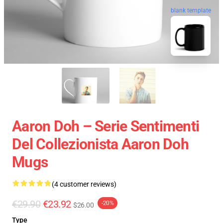
blank template
Aaron Doh – Serie Sentimenti
Del Collezionista Aaron Doh
Mugs
(4 customer reviews)
€29.90
€23.92
-20%
$26.00
Type