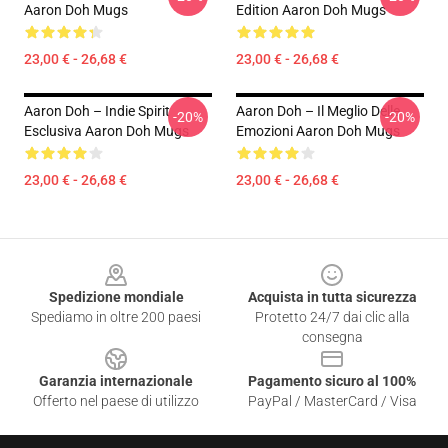
Aaron Doh Mugs
Edition Aaron Doh Mugs
23,00 € - 26,68 €
23,00 € - 26,68 €
Aaron Doh – Indie Spirit
Aaron Doh – Il Meglio Delle
-20%
-20%
Esclusiva Aaron Doh Mugs
Emozioni Aaron Doh Mugs
23,00 € - 26,68 €
23,00 € - 26,68 €
Footer
Spedizione mondiale
Acquista in tutta sicurezza
Spediamo in oltre 200 paesi
Protetto 24/7 dai clic alla
consegna
Garanzia internazionale
Pagamento sicuro al 100%
Offerto nel paese di utilizzo
PayPal / MasterCard / Visa