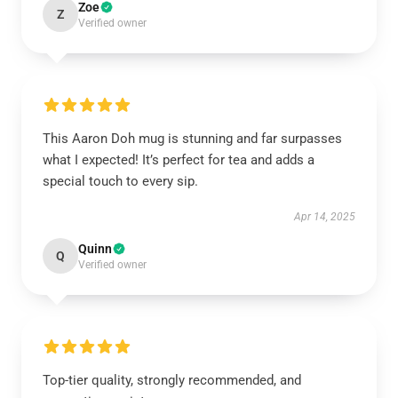
Zoe
Z
Verified owner
This Aaron Doh mug is stunning and far surpasses
what I expected! It’s perfect for tea and adds a
special touch to every sip.
Apr 14, 2025
Quinn
Q
Verified owner
Top-tier quality, strongly recommended, and