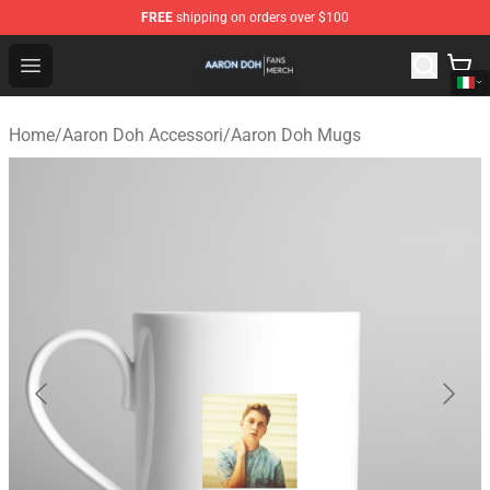
FREE
shipping on orders over $100
Aaron Doh Shop - Official Aaron Doh Merchandise Store
Open menu
Home
/
Aaron Doh Accessori
/
Aaron Doh Mugs