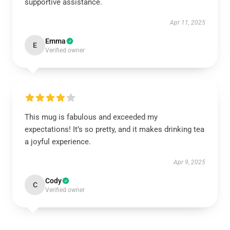
supportive assistance.
Apr 11, 2025
Emma
E
Verified owner
This mug is fabulous and exceeded my
expectations! It’s so pretty, and it makes drinking tea
a joyful experience.
Apr 9, 2025
Cody
C
Verified owner