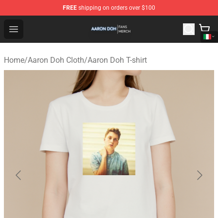
FREE
shipping on orders over $100
Aaron Doh Shop - Official Aaron Doh Merchandise Store
Open menu
Home
/
Aaron Doh Cloth
/
Aaron Doh T-shirt