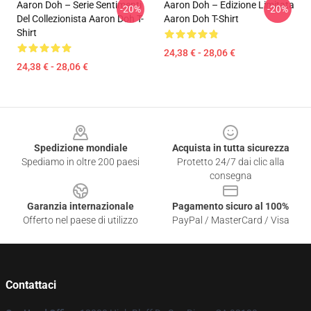
Aaron Doh – Serie Sentimenti
Aaron Doh – Edizione Limitata
-20%
-20%
Del Collezionista Aaron Doh T-
Aaron Doh T-Shirt
Shirt
24,38 € - 28,06 €
24,38 € - 28,06 €
Footer
Spedizione mondiale
Acquista in tutta sicurezza
Spediamo in oltre 200 paesi
Protetto 24/7 dai clic alla
consegna
Garanzia internazionale
Pagamento sicuro al 100%
Offerto nel paese di utilizzo
PayPal / MasterCard / Visa
Contattaci