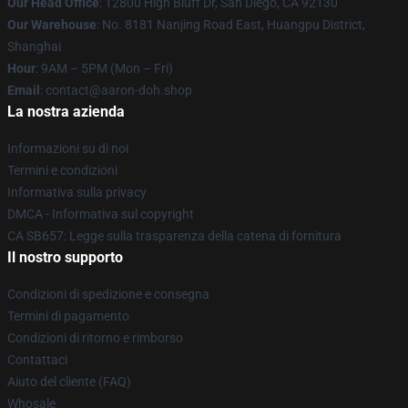
Our Head Office
: 12800 High Bluff Dr, San Diego, CA 92130
Our Warehouse
: No. 8181 Nanjing Road East, Huangpu District,
Shanghai
Hour
: 9AM – 5PM (Mon – Fri)
Email
: contact@aaron-doh.shop
La nostra azienda
Informazioni su di noi
Termini e condizioni
Informativa sulla privacy
DMCA - Informativa sul copyright
CA SB657: Legge sulla trasparenza della catena di fornitura
Il nostro supporto
Condizioni di spedizione e consegna
Termini di pagamento
Condizioni di ritorno e rimborso
Contattaci
Aiuto del cliente (FAQ)
Whosale