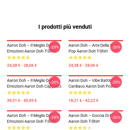
I prodotti più venduti
Aaron Doh – Il Meglio Delle
Aaron Doh – Arte Della Serie
-20%
-20%
Emozioni Aaron Doh T-Shirt
Pop Aaron Doh T-Shirt
24,38 € - 28,06 €
24,38 € - 28,06 €
Aaron Doh – Il Meglio Delle
Aaron Doh – Vibe Battito
-20%
-20%
Emozioni Aaron Doh Cappucci
Cardiaco Aaron Doh Poster
39,51 € - 45,95 €
18,21 € - 42,22 €
Aaron Doh – Il Meglio Delle
Aaron Doh – Goccia Di Firma
-20%
-20%
Emozioni Aaron Doh T-Shirt
Aaron Doh T-Shirt