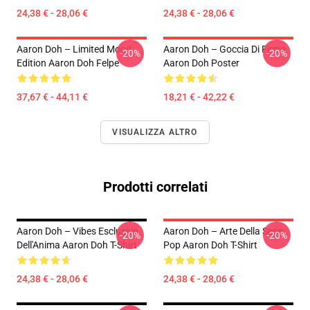
24,38 € - 28,06 €
24,38 € - 28,06 €
Aaron Doh – Limited Mood
Aaron Doh – Goccia Di Firma
-20%
-20%
Edition Aaron Doh Felpe
Aaron Doh Poster
37,67 € - 44,11 €
18,21 € - 42,22 €
VISUALIZZA ALTRO
Prodotti correlati
Aaron Doh – Vibes Esclusive
Aaron Doh – Arte Della Serie
-20%
-20%
Dell'Anima Aaron Doh T-Shirt
Pop Aaron Doh T-Shirt
24,38 € - 28,06 €
24,38 € - 28,06 €