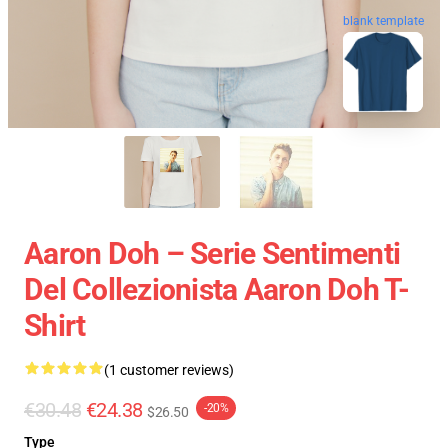
blank template
Aaron Doh – Serie Sentimenti
Del Collezionista Aaron Doh T-
Shirt
(1 customer reviews)
€30.48
€24.38
-20%
$26.50
Type