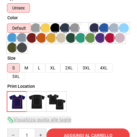
Unisex
Color
Default
Size
S
M
L
XL
2XL
3XL
4XL
5XL
Print Location
Visualizza guida alle taglie
Quantity
AGGIUNGI AL CARRELLO