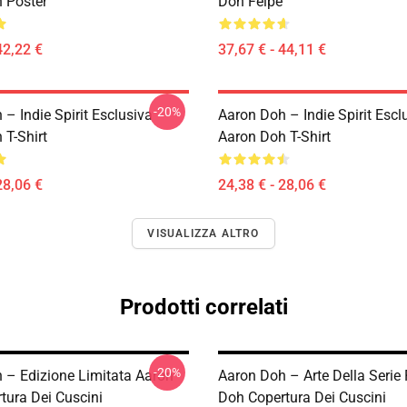
 Poster
Doh Felpe
42,22 €
37,67 € - 44,11 €
-20%
– Indie Spirit Esclusiva
Aaron Doh – Indie Spirit Escl
 T-Shirt
Aaron Doh T-Shirt
28,06 €
24,38 € - 28,06 €
VISUALIZZA ALTRO
Prodotti correlati
-20%
 – Edizione Limitata Aaron
Aaron Doh – Arte Della Serie
tura Dei Cuscini
Doh Copertura Dei Cuscini