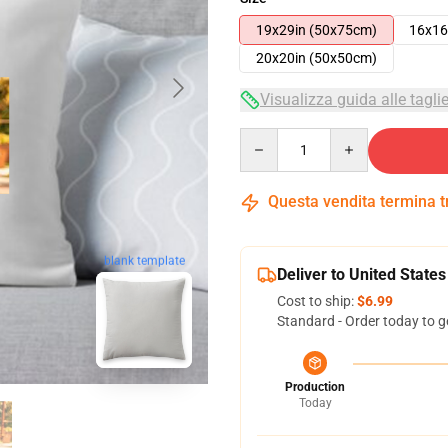
19x29in (50x75cm)
16x16
20x20in (50x50cm)
Visualizza guida alle tagli
Quantity
Questa vendita termina 
blank template
Deliver to United States
Cost to ship:
$6.99
Standard - Order today to g
Production
Today