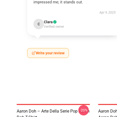
impressed me; it stands out.
Apr 9, 2025
Clara
C
Verified owner
Write your review
-20%
Aaron Doh – Arte Della Serie Pop Aaron
Aaron Doh