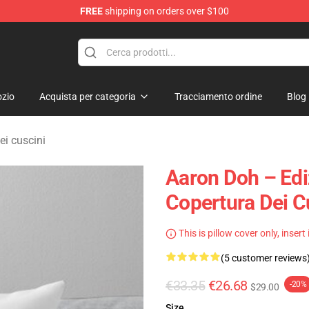
FREE
shipping on orders over $100
re
zio
Acquista per categoria
Tracciamento ordine
Blog
ei cuscini
Aaron Doh – Edi
Copertura Dei C
This is pillow cover only, insert
(5 customer reviews
€33.35
€26.68
-20%
$29.00
Size