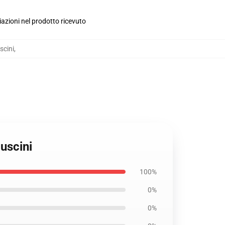
iazioni nel prodotto ricevuto
scini
,
uscini
100%
0%
0%