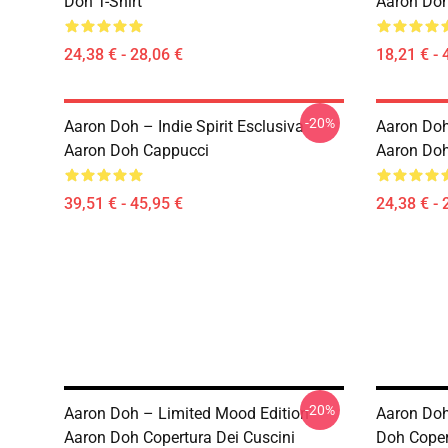
Doh T-Shirt
Aaron Doh
24,38 € - 28,06 €
18,21 € - 
-20%
Aaron Doh – Indie Spirit Esclusiva
Aaron Doh 
Aaron Doh Cappucci
Aaron Doh
39,51 € - 45,95 €
24,38 € - 
-20%
Aaron Doh – Limited Mood Edition
Aaron Doh
Aaron Doh Copertura Dei Cuscini
Doh Coper