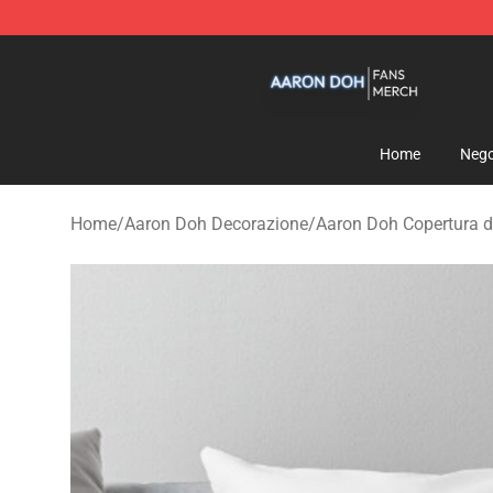
Aaron Doh Shop - Official Aaron Doh Merchandise Sto
Home
Nego
Home
/
Aaron Doh Decorazione
/
Aaron Doh Copertura d