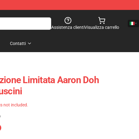
Assistenza clienti
Visualizza carrello
Contatti
zione Limitata Aaron Doh
uscini
 is not included.
)