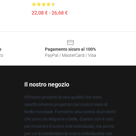
22,08 € - 26,68 €
e
Pagamento sicuro al 100%
zo
PayPal / MasterCard / Visa
Il nostro negozio
Offriamo prodotti di alta qualità che sono
specificamente progettati dal nostro team di
livello mondiale. Forniamo una varietà di prodotti
che sono sia elegante e bella. Questo non è solo
per mostrare il vostro stile individuale, ma anche
per voi di condividere la vostra individualità con