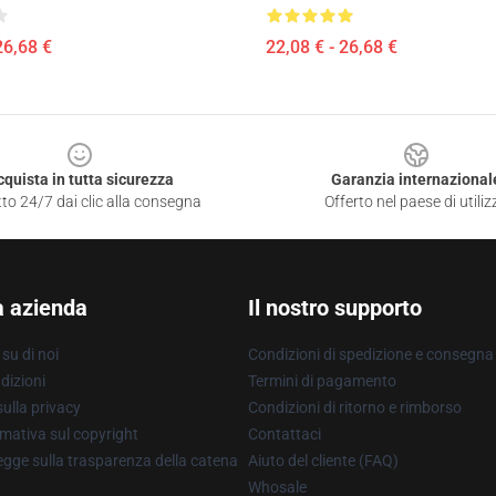
26,68 €
22,08 € - 26,68 €
cquista in tutta sicurezza
Garanzia internazional
to 24/7 dai clic alla consegna
Offerto nel paese di utiliz
a azienda
Il nostro supporto
su di noi
Condizioni di spedizione e consegna
dizioni
Termini di pagamento
ulla privacy
Condizioni di ritorno e rimborso
mativa sul copyright
Contattaci
gge sulla trasparenza della catena
Aiuto del cliente (FAQ)
Whosale