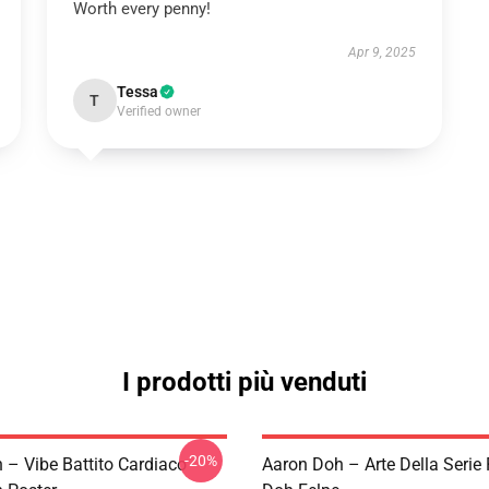
Worth every penny!
Apr 9, 2025
Tessa
T
Verified owner
I prodotti più venduti
-20%
 – Vibe Battito Cardiaco
Aaron Doh – Arte Della Serie