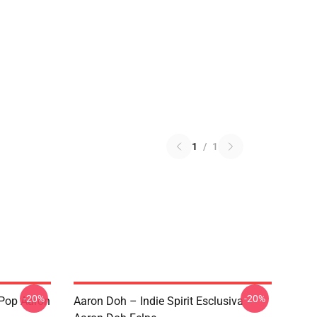
1
/
1
-20%
-20%
 Pop Aaron
Aaron Doh – Indie Spirit Esclusiva