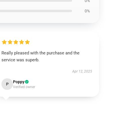
0%
0%
Really pleased with the purchase and the
service was superb.
Apr 12, 2025
Poppy
P
Verified owner