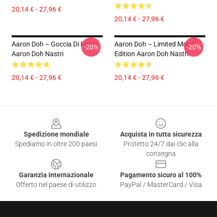
20,14 € - 27,96 €
20,14 € - 27,96 €
Aaron Doh – Goccia Di Firma
Aaron Doh – Limited Mood
-20%
-20%
Aaron Doh Nastri
Edition Aaron Doh Nastri
20,14 € - 27,96 €
20,14 € - 27,96 €
Footer
Spedizione mondiale
Acquista in tutta sicurezza
Spediamo in oltre 200 paesi
Protetto 24/7 dai clic alla
consegna
Garanzia internazionale
Pagamento sicuro al 100%
Offerto nel paese di utilizzo
PayPal / MasterCard / Visa