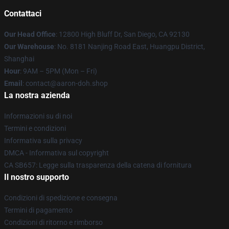
Contattaci
Our Head Office
: 12800 High Bluff Dr, San Diego, CA 92130
Our Warehouse
: No. 8181 Nanjing Road East, Huangpu District,
Shanghai
Hour
: 9AM – 5PM (Mon – Fri)
Email
: contact@aaron-doh.shop
La nostra azienda
Informazioni su di noi
Termini e condizioni
Informativa sulla privacy
DMCA - Informativa sul copyright
CA SB657: Legge sulla trasparenza della catena di fornitura
Il nostro supporto
Condizioni di spedizione e consegna
Termini di pagamento
Condizioni di ritorno e rimborso