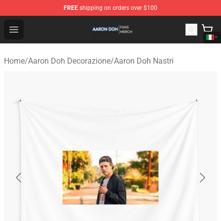
FREE
shipping on orders over $100
Aaron Doh Shop - Official Aaron Doh Merchandise Store
Open menu
Home
/
Aaron Doh Decorazione
/
Aaron Doh Nastri