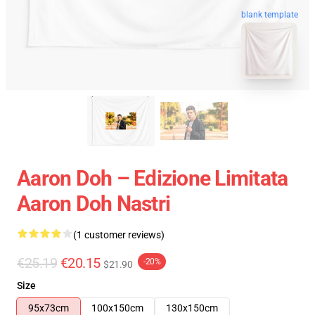
blank template
Aaron Doh – Edizione Limitata
Aaron Doh Nastri
(1 customer reviews)
€25.19
€20.15
-20%
$21.90
Size
95x73cm
100x150cm
130x150cm