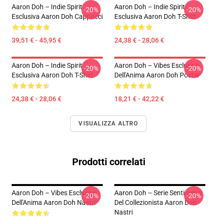
Aaron Doh – Indie Spirit
Aaron Doh – Indie Spirit
-20%
-20%
Esclusiva Aaron Doh Cappucci
Esclusiva Aaron Doh T-Shirt
39,51 € - 45,95 €
24,38 € - 28,06 €
Aaron Doh – Indie Spirit
Aaron Doh – Vibes Esclusive
-20%
-20%
Esclusiva Aaron Doh T-Shirt
Dell'Anima Aaron Doh Poster
24,38 € - 28,06 €
18,21 € - 42,22 €
VISUALIZZA ALTRO
Prodotti correlati
Aaron Doh – Vibes Esclusive
Aaron Doh – Serie Sentimenti
-20%
-20%
Dell'Anima Aaron Doh Nastri
Del Collezionista Aaron Doh
Nastri