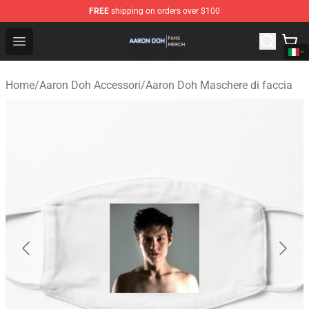
FREE
shipping on orders over $100
Aaron Doh Shop - Official Aaron Doh Merchandise Store
Open menu
Home
/
Aaron Doh Accessori
/
Aaron Doh Maschere di faccia