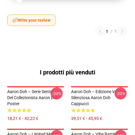
Write your review
1
/
1
I prodotti più venduti
Aaron Doh – Serie Sentimenti
Aaron Doh – Edizione Vocale
-20%
-20%
Del Collezionista Aaron Doh
Silenziosa Aaron Doh
Poster
Cappucci
18,21 € - 42,22 €
39,51 € - 45,95 €
Aaron Doh – Limited Mood
Aaron Doh – Vibe Battito