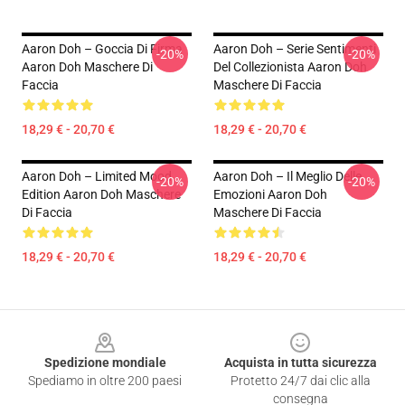
Aaron Doh – Goccia Di Firma
Aaron Doh – Serie Sentimenti
-20%
-20%
Aaron Doh Maschere Di
Del Collezionista Aaron Doh
Faccia
Maschere Di Faccia
18,29 € - 20,70 €
18,29 € - 20,70 €
Aaron Doh – Limited Mood
Aaron Doh – Il Meglio Delle
-20%
-20%
Edition Aaron Doh Maschere
Emozioni Aaron Doh
Di Faccia
Maschere Di Faccia
18,29 € - 20,70 €
18,29 € - 20,70 €
Footer
Spedizione mondiale
Acquista in tutta sicurezza
Spediamo in oltre 200 paesi
Protetto 24/7 dai clic alla
consegna