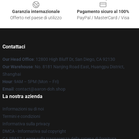
Garanzia internazionale
Pagamento sicuro al 100%
Offerto nel paese di utilizzo
PayPal / MasterCard / Visa
Contattaci
Our Head Office
: 12800 High Bluff Dr, San Diego, CA 92130
Our Warehouse
: No. 8181 Nanjing Road East, Huangpu District,
Shanghai
Hour
: 9AM – 5PM (Mon – Fri)
Email
: contact@aaron-doh.shop
La nostra azienda
Informazioni su di noi
Termini e condizioni
Informativa sulla privacy
DMCA - Informativa sul copyright
CA SB657: Legge sulla trasparenza della catena di fornitura