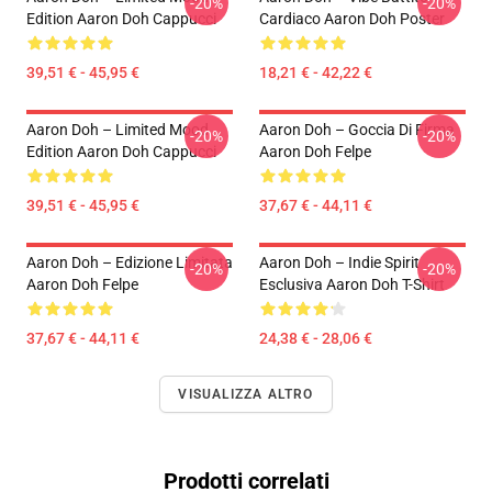
-20%
-20%
Edition Aaron Doh Cappucci
Cardiaco Aaron Doh Poster
39,51 € - 45,95 €
18,21 € - 42,22 €
Aaron Doh – Limited Mood
Aaron Doh – Goccia Di Firma
-20%
-20%
Edition Aaron Doh Cappucci
Aaron Doh Felpe
39,51 € - 45,95 €
37,67 € - 44,11 €
Aaron Doh – Edizione Limitata
Aaron Doh – Indie Spirit
-20%
-20%
Aaron Doh Felpe
Esclusiva Aaron Doh T-Shirt
37,67 € - 44,11 €
24,38 € - 28,06 €
VISUALIZZA ALTRO
Prodotti correlati