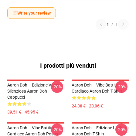
Write your review
1
/
1
I prodotti più venduti
Aaron Doh – Edizione Vocale
Aaron Doh – Vibe Battito
-20%
-20%
Silenziosa Aaron Doh
Cardiaco Aaron Doh T-Shirt
Cappucci
24,38 € - 28,06 €
39,51 € - 45,95 €
Aaron Doh – Vibe Battito
Aaron Doh – Edizione Limitata
-20%
-20%
Cardiaco Aaron Doh Poster
Aaron Doh T-Shirt