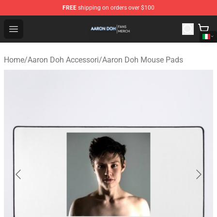
FREE
shipping on orders over $100
Aaron Doh Shop - Official Aaron Doh Merchandise Store
Open menu
Home
/
Aaron Doh Accessori
/
Aaron Doh Mouse Pads