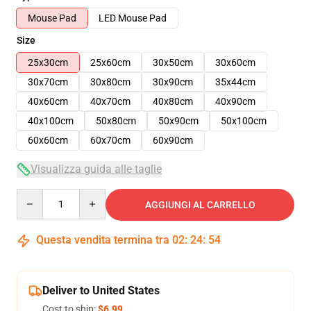
Mouse Pad
LED Mouse Pad
Size
25x30cm
25x60cm
30x50cm
30x60cm
30x70cm
30x80cm
30x90cm
35x44cm
40x60cm
40x70cm
40x80cm
40x90cm
40x100cm
50x80cm
50x90cm
50x100cm
60x60cm
60x70cm
60x90cm
Visualizza guida alle taglie
Quantity
AGGIUNGI AL CARRELLO
Questa vendita termina tra
02
:
24
:
54
Deliver to United States
Cost to ship:
$6.99