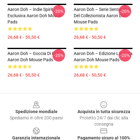
Aaron Doh – Indie Spirit
Aaron Doh – Serie Sentimenti
-20%
-20%
Esclusiva Aaron Doh Mouse
Del Collezionista Aaron Doh
Pads
Mouse Pads
26,68 € - 50,50 €
26,68 € - 50,50 €
Aaron Doh – Goccia Di Firma
Aaron Doh – Edizione Limitata
-20%
-20%
Aaron Doh Mouse Pads
Aaron Doh Mouse Pads
26,68 € - 50,50 €
26,68 € - 50,50 €
Footer
Spedizione mondiale
Acquista in tutta sicurezza
Spediamo in oltre 200 paesi
Protetto 24/7 dai clic alla
consegna
Garanzia internazionale
Pagamento sicuro al 100%