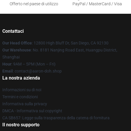
Offerto nel paese di utilizzo
PayPal / MasterCard / Visa
Contattaci
Our Head Office
: 12800 High Bluff Dr, San Diego, CA 92130
Our Warehouse
: No. 8181 Nanjing Road East, Huangpu District,
Shanghai
Hour
: 9AM – 5PM (Mon – Fri)
Email
: contact@aaron-doh.shop
La nostra azienda
Informazioni su di noi
Termini e condizioni
Informativa sulla privacy
DMCA - Informativa sul copyright
CA SB657: Legge sulla trasparenza della catena di fornitura
Il nostro supporto