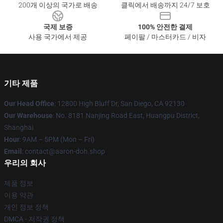
200개 이상의 국가로 배송
클릭에서 배송까지 24/7 보호
국제 보증
100% 안전한 결제
사용 국가에서 제공
페이팔 / 마스터카드 / 비자
기타 제품
Our Head Office
: 12800 High Bluff Dr, San Diego, CA 92130
Our Warehouse
: No. 8181 Nanjing Road East, Huangpu District,
Shanghai
Hour
: 9AM – 5PM (Mon – Fri)
Email
: contact@aaron-doh.shop
우리의 회사
제품 정보
이용 약관
개인 정보 정책
DMCA - 저작권 정책