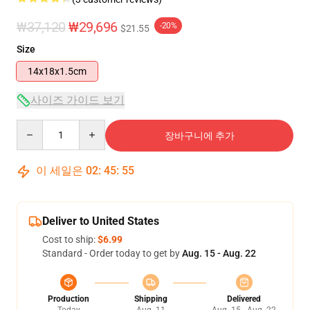
₩37,120
₩29,696
-20%
$21.55
Size
14x18x1.5cm
사이즈 가이드 보기
Quantity
장바구니에 추가
이 세일은
02
:
45
:
54
Deliver to United States
Cost to ship:
$6.99
Standard - Order today to get by
Aug. 15 - Aug. 22
Production
Shipping
Delivered