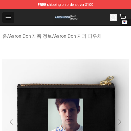
FREE
shipping on orders over $100
Aaron Doh Shop - Official Aaron Doh Merchandise Store
Open menu
홈
/
Aaron Doh 제품 정보
/
Aaron Doh 지퍼 파우치