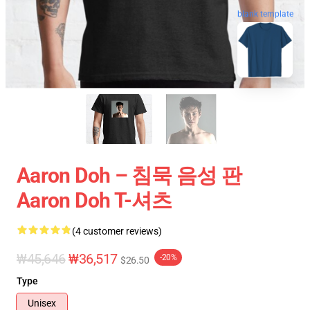
blank template
Aaron Doh – 침묵 음성 판
Aaron Doh T-셔츠
(4 customer reviews)
₩45,646
₩36,517
-20%
$26.50
Type
Unisex