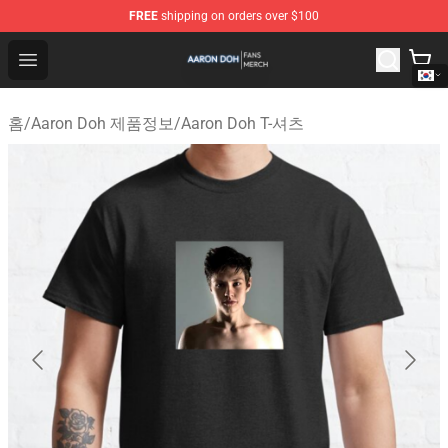
FREE
shipping on orders over $100
Aaron Doh Shop - Official Aaron Doh Merchandise Store
Open menu
홈
/
Aaron Doh 제품정보
/
Aaron Doh T-셔츠