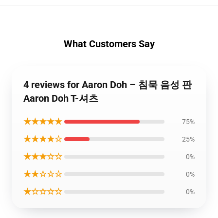
What Customers Say
4 reviews for Aaron Doh – 침묵 음성 판
Aaron Doh T-셔츠
★★★★★
75%
★★★★☆
25%
★★★☆☆
0%
★★☆☆☆
0%
★☆☆☆☆
0%