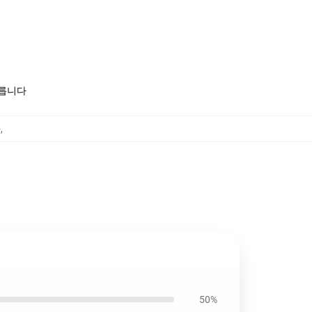
모릅니다
자
,
50%