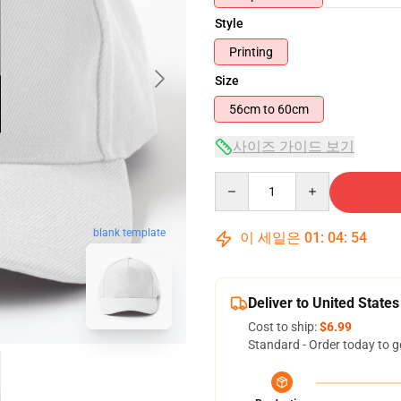
Style
Printing
Size
56cm to 60cm
사이즈 가이드 보기
Quantity
blank template
이 세일은
01
:
04
:
53
Deliver to United States
Cost to ship:
$6.99
Standard - Order today to g