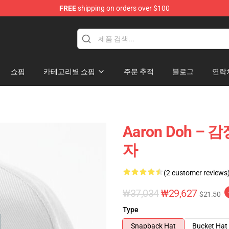
FREE
shipping on orders over $100
re
쇼핑
카테고리별 쇼핑
주문 추적
블로그
연락
Aaron Doh – 
자
(2 customer reviews
₩37,034
₩29,627
$21.50
Type
Snapback Hat
Bucket Hat