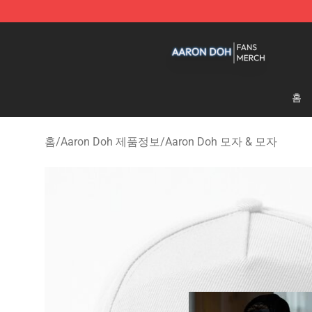
Aaron Doh Shop - Official Aaron Doh Merchandise Sto
홈
홈
/
Aaron Doh 제품정보
/
Aaron Doh 모자 & 모자