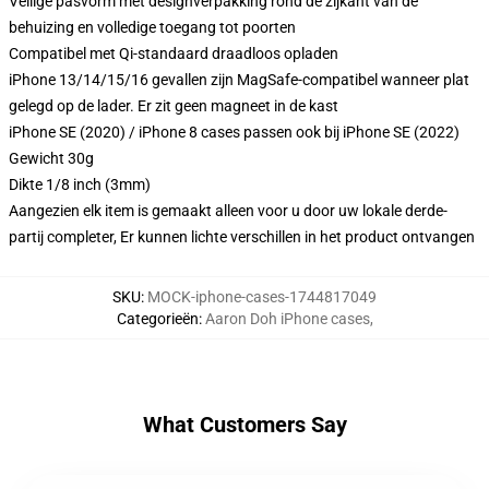
Veilige pasvorm met designverpakking rond de zijkant van de
behuizing en volledige toegang tot poorten
Compatibel met Qi-standaard draadloos opladen
iPhone 13/14/15/16 gevallen zijn MagSafe-compatibel wanneer plat
gelegd op de lader. Er zit geen magneet in de kast
iPhone SE (2020) / iPhone 8 cases passen ook bij iPhone SE (2022)
Gewicht 30g
Dikte 1/8 inch (3mm)
Aangezien elk item is gemaakt alleen voor u door uw lokale derde-
partij completer, Er kunnen lichte verschillen in het product ontvangen
SKU
:
MOCK-iphone-cases-1744817049
Categorieën
:
Aaron Doh iPhone cases
,
What Customers Say