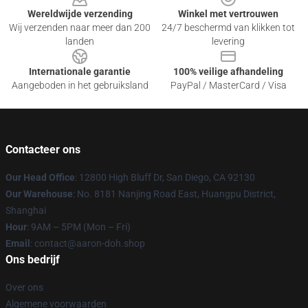
Wereldwijde verzending
Winkel met vertrouwen
Wij verzenden naar meer dan 200
24/7 beschermd van klikken tot
landen
levering
Internationale garantie
100% veilige afhandeling
Aangeboden in het gebruiksland
PayPal / MasterCard / Visa
Contacteer ons
Our Head Office
: 12800 High Bluff Dr, San Diego, CA 92130
Our Warehouse
: No. 8181 Nanjing Road East, Huangpu District,
Shanghai
Hour
: 9AM – 5PM (Mon – Fri)
Email
: contact@aaron-doh.shop
Ons bedrijf
Over ons
Algemene voorwaarden