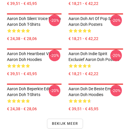
€ 39,51 - € 45,95
€ 18,21 - € 42,22
Aaron Doh Silent Voice Edition
Aaron Doh Art Of Pop Series
-20%
-20%
Aaron Doh T-Shirts
Aaron Doh Posters
€ 24,38 - € 28,06
€ 18,21 - € 42,22
Aaron Doh Heartbeat Vibes
Aaron Doh Indie Spirit
-20%
-20%
Aaron Doh Hoodies
Exclusief Aaron Doh Posters
€ 39,51 - € 45,95
€ 18,21 - € 42,22
Aaron Doh Beperkte Editie
Aaron Doh De Beste Emoties
-20%
-20%
Aaron Doh T-Shirts
Aaron Doh Hoodies
€ 24,38 - € 28,06
€ 39,51 - € 45,95
BEKIJK MEER