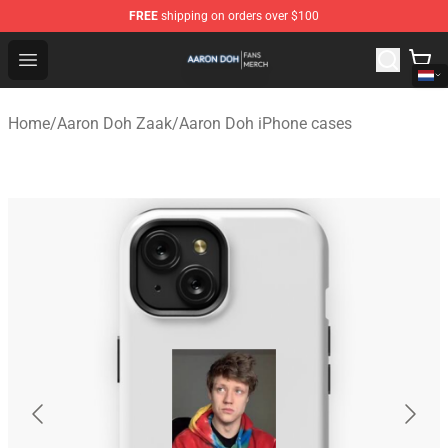
FREE
shipping on orders over $100
Aaron Doh Shop - Official Aaron Doh Merchandise Store
Open menu
Home
/
Aaron Doh Zaak
/
Aaron Doh iPhone cases