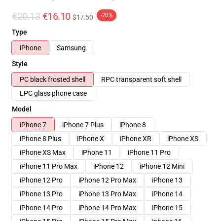
€20.13
€16.10
-20%
$17.50
Type
iPhone
Samsung
Style
PC black frosted shell
RPC transparent soft shell
LPC glass phone case
Model
iPhone 7
iPhone 7 Plus
iPhone 8
iPhone 8 Plus
iPhone X
iPhone XR
iPhone XS
iPhone XS Max
iPhone 11
iPhone 11 Pro
iPhone 11 Pro Max
iPhone 12
iPhone 12 Mini
iPhone 12 Pro
iPhone 12 Pro Max
iPhone 13
iPhone 13 Pro
iPhone 13 Pro Max
iPhone 14
iPhone 14 Pro
iPhone 14 Pro Max
iPhone 15