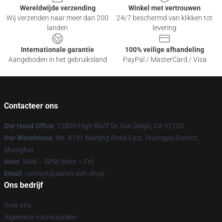
Wereldwijde verzending
Winkel met vertrouwen
Wij verzenden naar meer dan 200
24/7 beschermd van klikken tot
landen
levering
Internationale garantie
100% veilige afhandeling
Aangeboden in het gebruiksland
PayPal / MasterCard / Visa
Contacteer ons
Our Head Office
: 12800 High Bluff Dr, San Diego, CA 92130
Our Warehouse
: No. 8181 Nanjing Road East, Huangpu District,
Shanghai
Hour
: 9AM – 5PM (Mon – Fri)
Email
: contact@aaron-doh.shop
Ons bedrijf
Over ons
Algemene voorwaarden