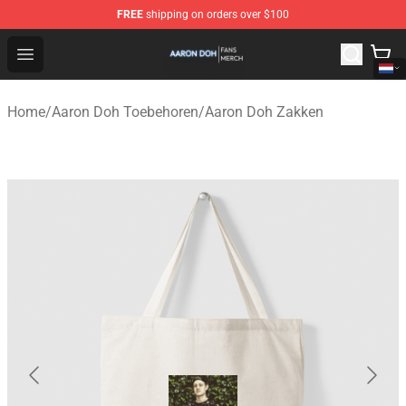
FREE
shipping on orders over $100
Aaron Doh Shop - Official Aaron Doh Merchandise Store
Open menu
Home
/
Aaron Doh Toebehoren
/
Aaron Doh Zakken