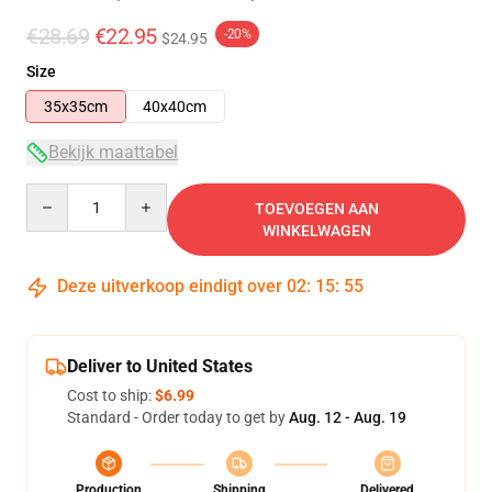
€28.69
€22.95
-20%
$24.95
Size
35x35cm
40x40cm
Bekijk maattabel
Quantity
TOEVOEGEN AAN
WINKELWAGEN
Deze uitverkoop eindigt over
02
:
15
:
55
Deliver to United States
Cost to ship:
$6.99
Standard - Order today to get by
Aug. 12 - Aug. 19
Production
Shipping
Delivered