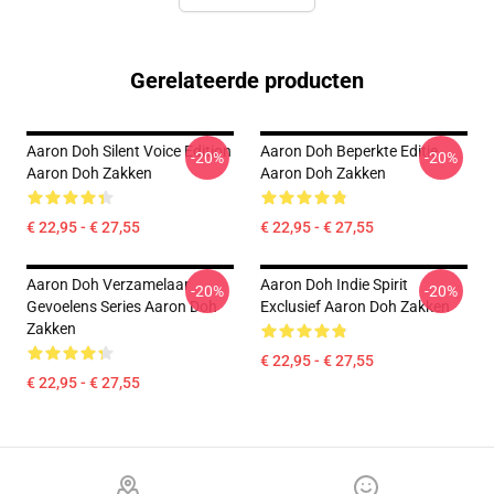
Gerelateerde producten
Aaron Doh Silent Voice Edition
Aaron Doh Beperkte Editie
-20%
-20%
Aaron Doh Zakken
Aaron Doh Zakken
€ 22,95 - € 27,55
€ 22,95 - € 27,55
Aaron Doh Verzamelaar
Aaron Doh Indie Spirit
-20%
-20%
Gevoelens Series Aaron Doh
Exclusief Aaron Doh Zakken
Zakken
€ 22,95 - € 27,55
€ 22,95 - € 27,55
Footer