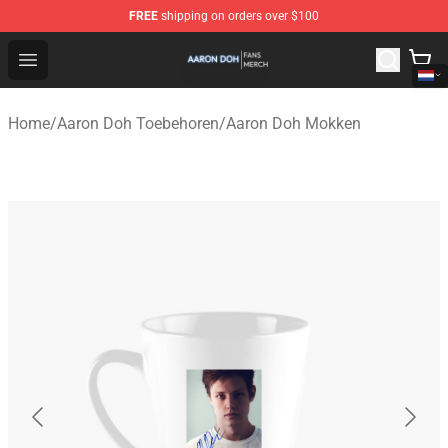
FREE
shipping on orders over $100
Aaron Doh Shop - Official Aaron Doh Merchandise Store
Open menu
Home
/
Aaron Doh Toebehoren
/
Aaron Doh Mokken