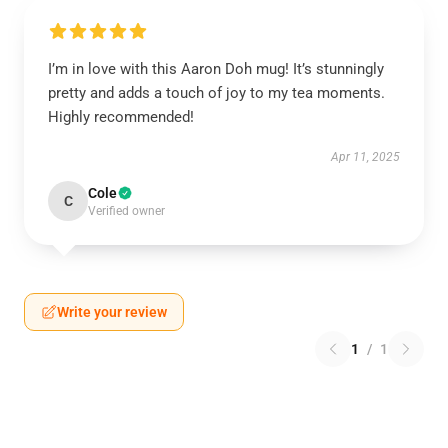
I’m in love with this Aaron Doh mug! It’s stunningly
pretty and adds a touch of joy to my tea moments.
Highly recommended!
Apr 11, 2025
Cole
C
Verified owner
Write your review
1
/
1