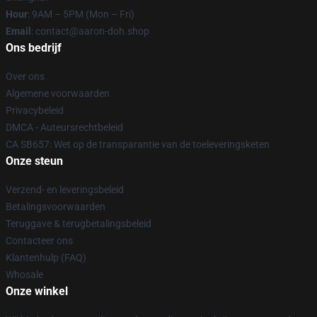
Hour
: 9AM – 5PM (Mon – Fri)
Email
: contact@aaron-doh.shop
Ons bedrijf
Over ons
Algemene voorwaarden
Privacybeleid
DMCA - Auteursrechtbeleid
CA SB657: Wet op de transparantie van de toeleveringsketen
Onze steun
Verzend- en leveringsbeleid
Betalingsvoorwaarden
Teruggave & terugbetalingsbeleid
Contacteer ons
Klantenhulp (FAQ)
Whosale
Onze winkel