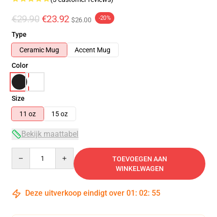
€29.90
€23.92
-20%
$26.00
Type
Ceramic Mug
Accent Mug
Color
Size
11 oz
15 oz
Bekijk maattabel
Quantity
TOEVOEGEN AAN
WINKELWAGEN
Deze uitverkoop eindigt over
01
:
02
:
55