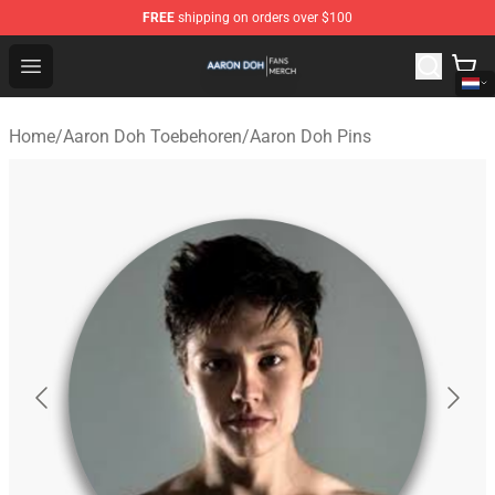
FREE
shipping on orders over $100
Aaron Doh Shop - Official Aaron Doh Merchandise Store
Open menu
Home
/
Aaron Doh Toebehoren
/
Aaron Doh Pins