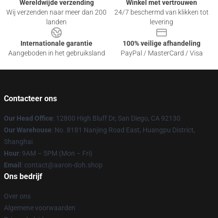
Wereldwijde verzending
Winkel met vertrouwen
Wij verzenden naar meer dan 200
24/7 beschermd van klikken tot
landen
levering
Internationale garantie
100% veilige afhandeling
Aangeboden in het gebruiksland
PayPal / MasterCard / Visa
Contacteer ons
Our Head Office
: 12800 High Bluff Dr, San Diego, CA 92130
Our Warehouse
: No. 8181 Nanjing Road East, Huangpu District,
Shanghai
Hour
: 9AM – 5PM (Mon – Fri)
Email
: contact@aaron-doh.shop
Ons bedrijf
Over ons
Algemene voorwaarden