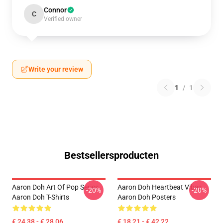
Connor
C
Verified owner
Write your review
1
/
1
Bestsellersproducten
Aaron Doh Art Of Pop Series
Aaron Doh Heartbeat Vibes
-20%
-20%
Aaron Doh T-Shirts
Aaron Doh Posters
€ 24,38 - € 28,06
€ 18,21 - € 42,22