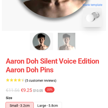
blank template
Aaron Doh Silent Voice Edition
Aaron Doh Pins
(5 customer reviews)
€11.56
€9.25
-20%
$10.05
Size
Small - 3.2cm
Large - 5.8cm