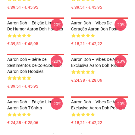
€ 39,51 - € 45,95
€ 39,51 - € 45,95
Aaron Doh – Edição Limitada
Aaron Doh – Vibes De
-20%
-20%
De Humor Aaron Doh Hoodies
Coração Aaron Doh Posters
€ 39,51 - € 45,95
€ 18,21 - € 42,22
Aaron Doh – Série De
Aaron Doh – Vibes De Alma
-20%
-20%
Sentimentos De Colecionador
Exclusiva Aaron Doh T-Shirts
Aaron Doh Hoodies
€ 24,38 - € 28,06
€ 39,51 - € 45,95
Aaron Doh – Edição Limitada
Aaron Doh – Vibes De Alma
-20%
-20%
Aaron Doh T-Shirts
Exclusiva Aaron Doh Posters
€ 24,38 - € 28,06
€ 18,21 - € 42,22