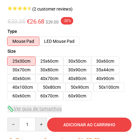
(2 customer reviews)
€33.35
€26.68
-20%
$29.00
Type
Mouse Pad
LED Mouse Pad
Size
25x30cm
25x60cm
30x50cm
30x60cm
30x70cm
30x80cm
30x90cm
35x44cm
40x60cm
40x70cm
40x80cm
40x90cm
40x100cm
50x80cm
50x90cm
50x100cm
60x60cm
60x70cm
60x90cm
Ver guia de tamanhos
Quantity
ADICIONAR AO CARRINHO