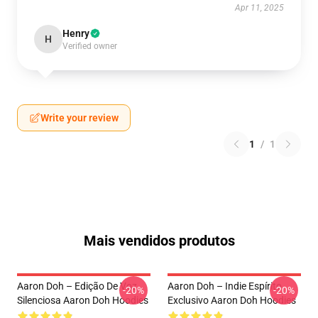
Apr 11, 2025
Henry
H
Verified owner
Write your review
1
/
1
Mais vendidos produtos
Aaron Doh – Edição De Voz
Aaron Doh – Indie Espírito
-20%
-20%
Silenciosa Aaron Doh Hoodies
Exclusivo Aaron Doh Hoodies