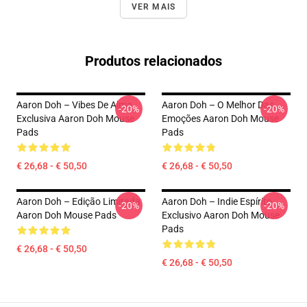
VER MAIS
Produtos relacionados
Aaron Doh – Vibes De Alma
Aaron Doh – O Melhor Das
-20%
-20%
Exclusiva Aaron Doh Mouse
Emoções Aaron Doh Mouse
Pads
Pads
€ 26,68 - € 50,50
€ 26,68 - € 50,50
Aaron Doh – Edição Limitada
Aaron Doh – Indie Espírito
-20%
-20%
Aaron Doh Mouse Pads
Exclusivo Aaron Doh Mouse
Pads
€ 26,68 - € 50,50
€ 26,68 - € 50,50