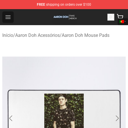
FREE
shipping on orders over $100
Aaron Doh Shop - Official Aaron Doh Merchandise Store
Open menu
Início
/
Aaron Doh Acessórios
/
Aaron Doh Mouse Pads