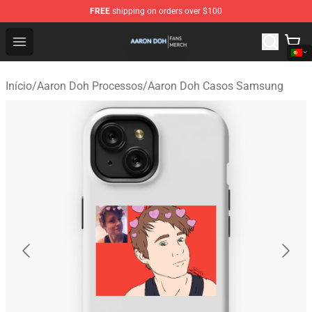
FREE
shipping on orders over $100
Aaron Doh Shop - Official Aaron Doh Merchandise Store
Open menu
Início
/
Aaron Doh Processos
/
Aaron Doh Casos Samsung