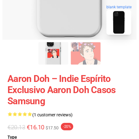
blank template
Aaron Doh – Indie Espírito
Exclusivo Aaron Doh Casos
Samsung
(1 customer reviews)
€20.13
€16.10
-20%
$17.50
Type