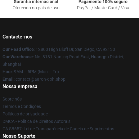
Garantia internacional
Pagamento 100% seguro
Oferecido no país de uso
PayPal / MasterCard / Visa
Contacte-nos
Our Head Office
: 12800 High Bluff Dr, San Diego, CA 92130
Our Warehouse
: No. 8181 Nanjing Road East, Huangpu District,
Shanghai
Hour
: 9AM – 5PM (Mon – Fri)
Email
: contact@aaron-doh.shop
Nossa empresa
Sobre nós
Termos e Condições
Políticas de privacidade
DMCA - Política de Direitos Autorais
CA SB657: Lei de Transparência de Cadeia de Suprimentos
Nosso Suporte