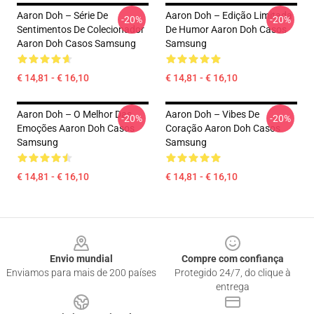
Aaron Doh – Série De
Aaron Doh – Edição Limitada
-20%
-20%
Sentimentos De Colecionador
De Humor Aaron Doh Casos
Aaron Doh Casos Samsung
Samsung
€ 14,81 - € 16,10
€ 14,81 - € 16,10
Aaron Doh – O Melhor Das
Aaron Doh – Vibes De
-20%
-20%
Emoções Aaron Doh Casos
Coração Aaron Doh Casos
Samsung
Samsung
€ 14,81 - € 16,10
€ 14,81 - € 16,10
Footer
Envio mundial
Compre com confiança
Enviamos para mais de 200 países
Protegido 24/7, do clique à
entrega