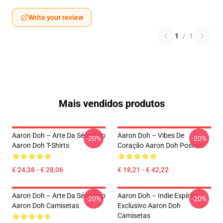
Write your review
1
/
1
Mais vendidos produtos
Aaron Doh – Arte Da Série Pop
Aaron Doh – Vibes De
-20%
-20%
Aaron Doh T-Shirts
Coração Aaron Doh Posters
€ 24,38 - € 28,06
€ 18,21 - € 42,22
Aaron Doh – Arte Da Série Pop
Aaron Doh – Indie Espírito
-20%
-20%
Aaron Doh Camisetas
Exclusivo Aaron Doh
Camisetas