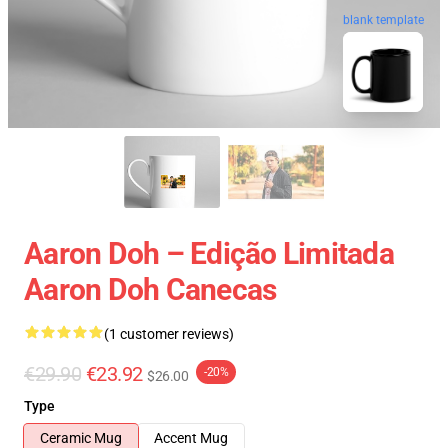
blank template
Aaron Doh – Edição Limitada
Aaron Doh Canecas
(1 customer reviews)
€29.90
€23.92
-20%
$26.00
Type
Ceramic Mug
Accent Mug