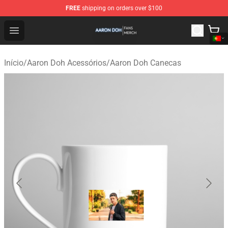
FREE
shipping on orders over $100
Aaron Doh Shop - Official Aaron Doh Merchandise Store
Open menu
Início
/
Aaron Doh Acessórios
/
Aaron Doh Canecas