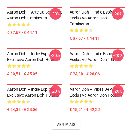
Aaron Doh – Arte Da Série Pop
Aaron Doh – Indie Espírito
-20%
-20%
Aaron Doh Camisetas
Exclusivo Aaron Doh
Camisetas
€ 37,67 - € 44,11
€ 37,67 - € 44,11
Aaron Doh – Indie Espírito
Aaron Doh – Indie Espírito
-20%
-20%
Exclusivo Aaron Doh Hoodies
Exclusivo Aaron Doh T-Shirts
€ 39,51 - € 45,95
€ 24,38 - € 28,06
Aaron Doh – Indie Espírito
Aaron Doh – Vibes De Alma
-20%
-20%
Exclusivo Aaron Doh T-Shirts
Exclusiva Aaron Doh Posters
€ 24,38 - € 28,06
€ 18,21 - € 42,22
VER MAIS