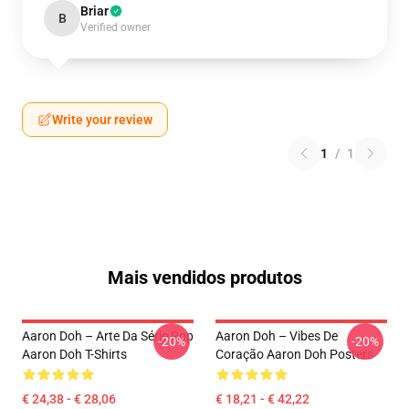
Briar
B
Verified owner
Write your review
1
/
1
Mais vendidos produtos
Aaron Doh – Arte Da Série Pop
Aaron Doh – Vibes De
-20%
-20%
Aaron Doh T-Shirts
Coração Aaron Doh Posters
€ 24,38 - € 28,06
€ 18,21 - € 42,22