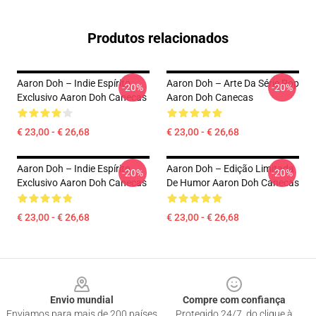
Produtos relacionados
Aaron Doh – Indie Espírito
Aaron Doh – Arte Da Série Pop
-20%
-20%
Exclusivo Aaron Doh Canecas
Aaron Doh Canecas
€ 23,00 - € 26,68
€ 23,00 - € 26,68
Aaron Doh – Indie Espírito
Aaron Doh – Edição Limitada
-20%
-20%
Exclusivo Aaron Doh Canecas
De Humor Aaron Doh Canecas
€ 23,00 - € 26,68
€ 23,00 - € 26,68
Footer
Envio mundial
Compre com confiança
Enviamos para mais de 200 países
Protegido 24/7, do clique à