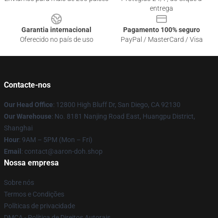
entrega
Garantia internacional
Pagamento 100% seguro
Oferecido no país de uso
PayPal / MasterCard / Visa
Contacte-nos
Our Head Office
: 12800 High Bluff Dr, San Diego, CA 92130
Our Warehouse
: No. 8181 Nanjing Road East, Huangpu District,
Shanghai
Hour
: 9AM – 5PM (Mon – Fri)
Email
: contact@aaron-doh.shop
Nossa empresa
Sobre nós
Termos e Condições
Políticas de privacidade
DMCA - Política de Direitos Autorais