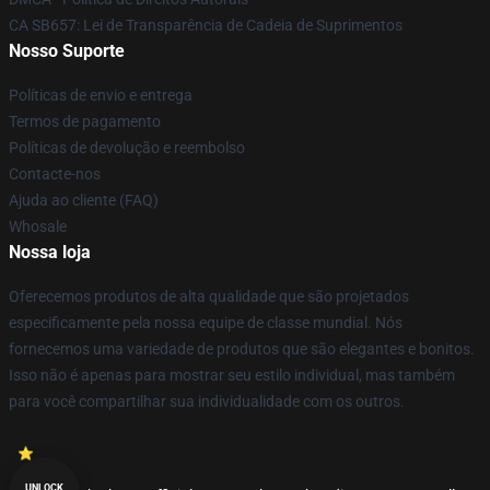
CA SB657: Lei de Transparência de Cadeia de Suprimentos
Nosso Suporte
Políticas de envio e entrega
Termos de pagamento
Políticas de devolução e reembolso
Contacte-nos
Ajuda ao cliente (FAQ)
Whosale
Nossa loja
Oferecemos produtos de alta qualidade que são projetados
especificamente pela nossa equipe de classe mundial. Nós
fornecemos uma variedade de produtos que são elegantes e bonitos.
Isso não é apenas para mostrar seu estilo individual, mas também
para você compartilhar sua individualidade com os outros.
UNLOCK