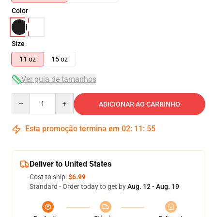
Color
Size
11 oz
15 oz
Ver guia de tamanhos
Quantity
ADICIONAR AO CARRINHO
Esta promoção termina em
02
:
11
:
55
Deliver to United States
Cost to ship:
$6.99
Standard - Order today to get by
Aug. 12 - Aug. 19