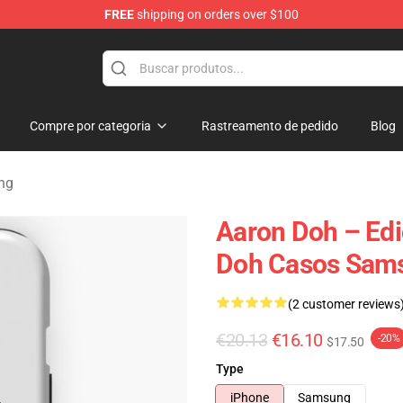
FREE
shipping on orders over $100
re
Compre por categoria
Rastreamento de pedido
Blog
ng
Aaron Doh – Edi
Doh Casos Sam
(2 customer reviews
€20.13
€16.10
-20%
$17.50
Type
iPhone
Samsung