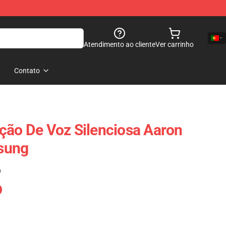
Atendimento ao cliente
Ver carrinho
Contato
ção De Voz Silenciosa Aaron
sung
)