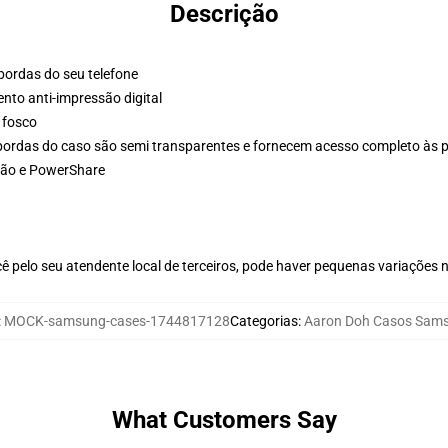
Descrição
 bordas do seu telefone
to anti-impressão digital
 fosco
bordas do caso são semi transparentes e fornecem acesso completo às 
rão e PowerShare
ê pelo seu atendente local de terceiros, pode haver pequenas variações 
:
MOCK-samsung-cases-1744817128
Categorias
:
Aaron Doh Casos Sam
What Customers Say