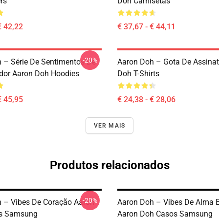
rs
Doh Camisetas
€ 42,22
€ 37,67 - € 44,11
-20%
 – Série De Sentimentos De
Aaron Doh – Gota De Assinat
dor Aaron Doh Hoodies
Doh T-Shirts
€ 45,95
€ 24,38 - € 28,06
VER MAIS
Produtos relacionados
-20%
 – Vibes De Coração Aaron
Aaron Doh – Vibes De Alma E
s Samsung
Aaron Doh Casos Samsung