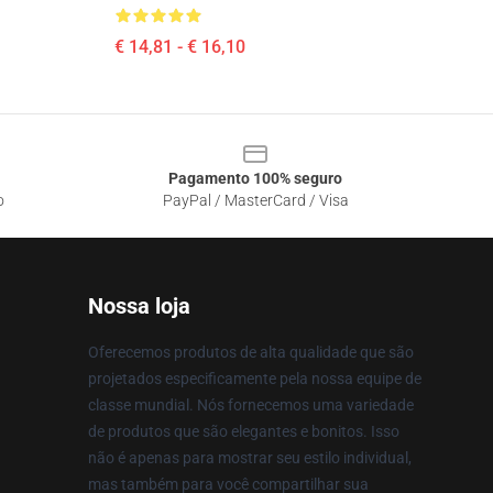
€ 14,81 - € 16,10
Pagamento 100% seguro
o
PayPal / MasterCard / Visa
Nossa loja
Oferecemos produtos de alta qualidade que são
projetados especificamente pela nossa equipe de
classe mundial. Nós fornecemos uma variedade
de produtos que são elegantes e bonitos. Isso
não é apenas para mostrar seu estilo individual,
mas também para você compartilhar sua