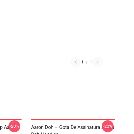
1
/
1
-20%
-20%
op Aaron
Aaron Doh – Gota De Assinatura Aaron