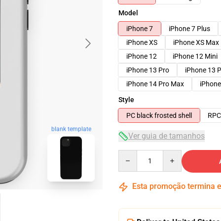
Model
iPhone 7
iPhone 7 Plus
iPhone XS
iPhone XS Max
iPhone 12
iPhone 12 Mini
iPhone 13 Pro
iPhone 13 
iPhone 14 Pro Max
iPhone
Style
PC black frosted shell
RPC 
blank template
Ver guia de tamanhos
Quantity
Esta promoção termina