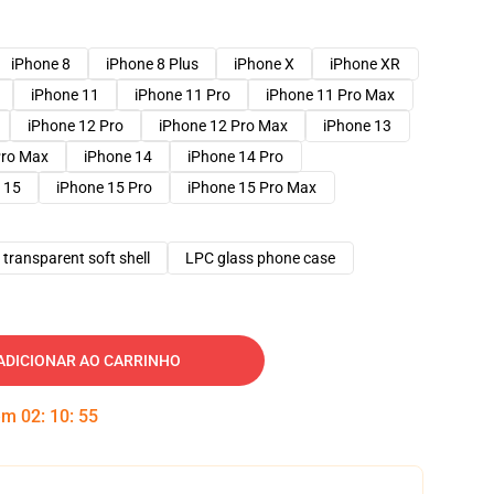
iPhone 8
iPhone 8 Plus
iPhone X
iPhone XR
iPhone 11
iPhone 11 Pro
iPhone 11 Pro Max
iPhone 12 Pro
iPhone 12 Pro Max
iPhone 13
Pro Max
iPhone 14
iPhone 14 Pro
 15
iPhone 15 Pro
iPhone 15 Pro Max
transparent soft shell
LPC glass phone case
ADICIONAR AO CARRINHO
 em
02
:
10
:
54