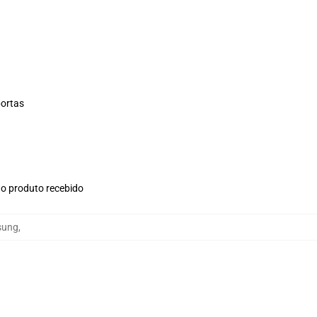
portas
no produto recebido
sung
,