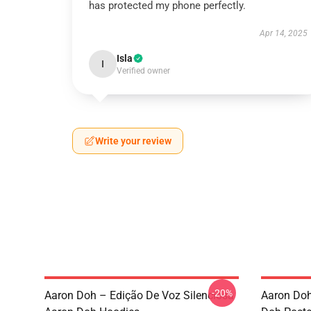
has protected my phone perfectly.
Apr 14, 2025
Isla
I
Verified owner
Write your review
-20%
Aaron Doh – Edição De Voz Silenciosa
Aaron Doh