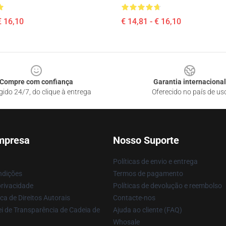
€ 16,10
€ 14,81 - € 16,10
Compre com confiança
Garantia internacional
gido 24/7, do clique à entrega
Oferecido no país de us
mpresa
Nosso Suporte
Políticas de envio e entrega
ndições
Termos de pagamento
privacidade
Políticas de devolução e reembolso
ca de Direitos Autorais
Contacte-nos
i de Transparência de Cadeia de
Ajuda ao cliente (FAQ)
Whosale