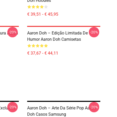
Doh Hoodies
€ 39,51 - € 45,95
-20%
-20%
ura Aaron
Aaron Doh – Edição Limitada De
Humor Aaron Doh Camisetas
€ 37,67 - € 44,11
-20%
-20%
xclusiva
Aaron Doh – Arte Da Série Pop Aaron
Doh Casos Samsung