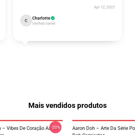
Apr 12, 2025
Charlotte
C
Verified owner
Mais vendidos produtos
-20%
 – Vibes De Coração Aaron
Aaron Doh – Arte Da Série P