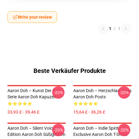
Write your review
1
/
1
Beste Verkäufer Produkte
Aaron Doh – Kunst Der Pop-
Aaron Doh – Herzschlag Vibes
-20%
-20%
Serie Aaron Doh Kapuzen
Aaron Doh Posts
33,93 £ - 39,46 £
15,64 £ - 36,26 £
Aaron Doh – Silent Voice
Aaron Doh – Indie Spirit
-20%
-20%
Edition Aaron Doh Süßigkeiten
Exclusive Aaron Doh T-Shirts