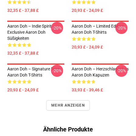
32,35 £ - 37,88 £
20,93 £ - 24,09 £
Aaron Doh – Indie Spirit
Aaron Doh – Limited Edition
-20%
-20%
Exclusive Aaron Doh
Aaron Doh T-Shirts
Süßigkeiten
20,93 £ - 24,09 £
32,35 £ - 37,88 £
Aaron Doh – Signature Drop
Aaron Doh – Herzschlag Vibes
-20%
-20%
Aaron Doh T-Shirts
Aaron Doh Kapuzen
20,93 £ - 24,09 £
33,93 £ - 39,46 £
MEHR ANZEIGEN
Ähnliche Produkte