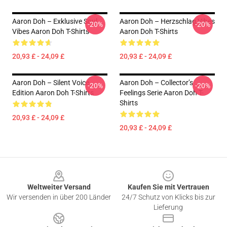
Aaron Doh – Exklusive Soul
Aaron Doh – Herzschlag Vibes
-20%
-20%
Vibes Aaron Doh T-Shirts
Aaron Doh T-Shirts
20,93 £ - 24,09 £
20,93 £ - 24,09 £
Aaron Doh – Silent Voice
Aaron Doh – Collector’s
-20%
-20%
Edition Aaron Doh T-Shirts
Feelings Serie Aaron Doh T-
Shirts
20,93 £ - 24,09 £
20,93 £ - 24,09 £
Footer
Weltweiter Versand
Kaufen Sie mit Vertrauen
Wir versenden in über 200 Länder
24/7 Schutz von Klicks bis zur
Lieferung