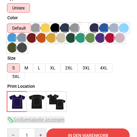
Unisex
Color
Default
Size
S
M
L
XL
2XL
3XL
4XL
5XL
Print Location
Größentabelle anzeigen
Quantity
IN DEN WARENKORB