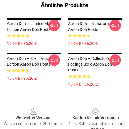
Ähnliche Produkte
Aaron Doh – Limited Mood
Aaron Doh – Signature Drop
-20%
-20%
Edition Aaron Doh Posts
Aaron Doh Posts
15,64 £ - 36,26 £
15,64 £ - 36,26 £
Aaron Doh – Silent Voice
Aaron Doh – Collector’s
-20%
-20%
Edition Aaron Doh Posts
Feelings Serie Aaron Doh
Posts
15,64 £ - 36,26 £
15,64 £ - 36,26 £
Footer
Weltweiter Versand
Kaufen Sie mit Vertrauen
Wir versenden in über 200 Länder
24/7 Schutz von Klicks bis zur