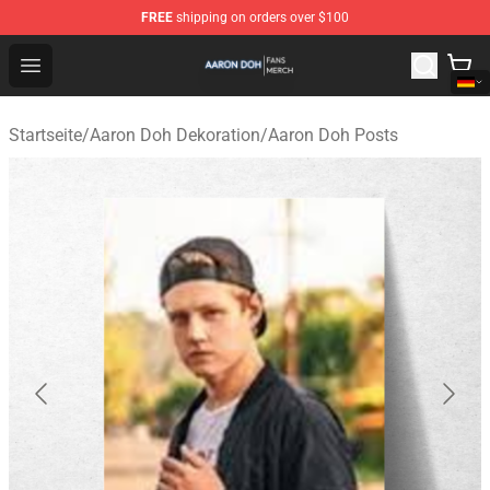
FREE
shipping on orders over $100
Aaron Doh Shop - Official Aaron Doh Merchandise Store
Open menu
Startseite
/
Aaron Doh Dekoration
/
Aaron Doh Posts