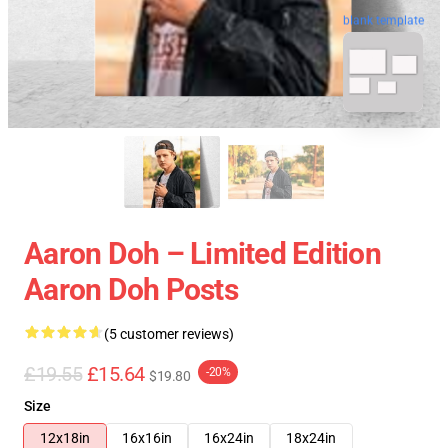
blank template
Aaron Doh – Limited Edition
Aaron Doh Posts
(5 customer reviews)
£19.55
£15.64
-20%
$19.80
Size
12x18in
16x16in
16x24in
18x24in