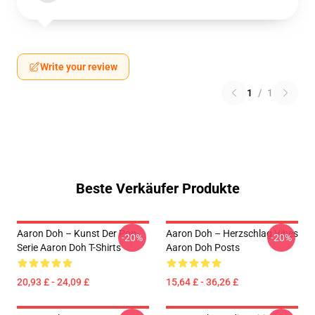
Write your review
1
/
1
Beste Verkäufer Produkte
Aaron Doh – Kunst Der Pop-
Aaron Doh – Herzschlag Vibes
-20%
-20%
Serie Aaron Doh T-Shirts
Aaron Doh Posts
20,93 £ - 24,09 £
15,64 £ - 36,26 £