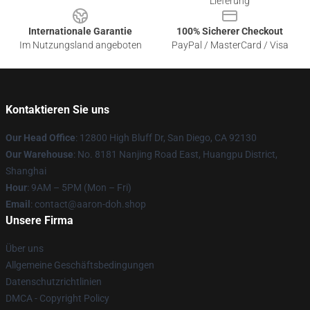
Lieferung
Internationale Garantie
100% Sicherer Checkout
Im Nutzungsland angeboten
PayPal / MasterCard / Visa
Kontaktieren Sie uns
Our Head Office
: 12800 High Bluff Dr, San Diego, CA 92130
Our Warehouse
: No. 8181 Nanjing Road East, Huangpu District,
Shanghai
Hour
: 9AM – 5PM (Mon – Fri)
Email
: contact@aaron-doh.shop
Unsere Firma
Über uns
Allgemeine Geschäftsbedingungen
Datenschutzrichtlinien
DMCA - Copyright Policy