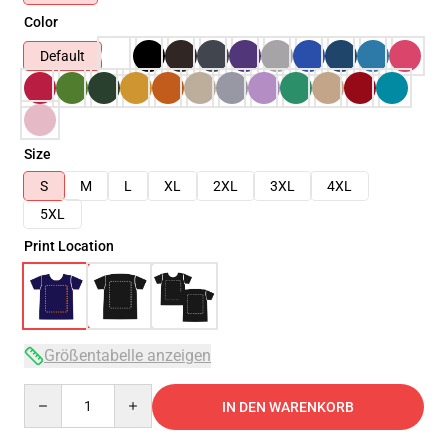
Color
Default
Size
S
M
L
XL
2XL
3XL
4XL
5XL
Print Location
Größentabelle anzeigen
Quantity
IN DEN WARENKORB