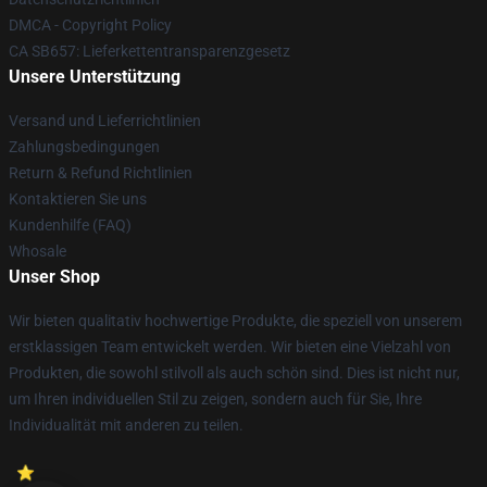
DMCA - Copyright Policy
CA SB657: Lieferkettentransparenzgesetz
Unsere Unterstützung
Versand und Lieferrichtlinien
Zahlungsbedingungen
Return & Refund Richtlinien
Kontaktieren Sie uns
Kundenhilfe (FAQ)
Whosale
Unser Shop
Wir bieten qualitativ hochwertige Produkte, die speziell von unserem
erstklassigen Team entwickelt werden. Wir bieten eine Vielzahl von
Produkten, die sowohl stilvoll als auch schön sind. Dies ist nicht nur,
um Ihren individuellen Stil zu zeigen, sondern auch für Sie, Ihre
Individualität mit anderen zu teilen.