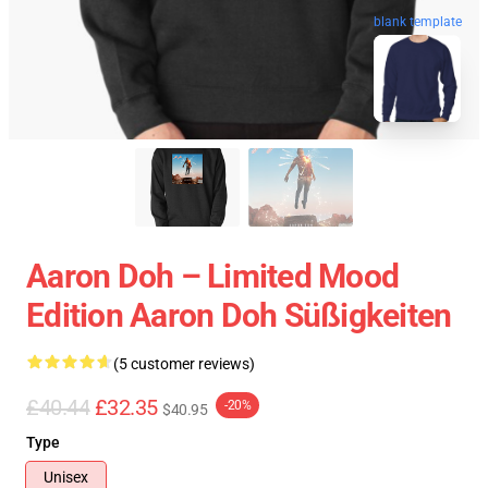
blank template
Aaron Doh – Limited Mood
Edition Aaron Doh Süßigkeiten
(5 customer reviews)
£40.44
£32.35
-20%
$40.95
Type
Unisex