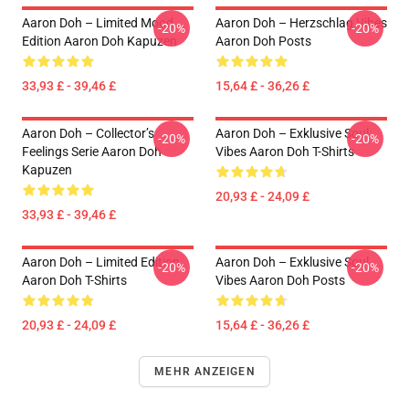
Aaron Doh – Limited Mood
Aaron Doh – Herzschlag Vibes
-20%
-20%
Edition Aaron Doh Kapuzen
Aaron Doh Posts
33,93 £ - 39,46 £
15,64 £ - 36,26 £
Aaron Doh – Collector’s
Aaron Doh – Exklusive Soul
-20%
-20%
Feelings Serie Aaron Doh
Vibes Aaron Doh T-Shirts
Kapuzen
20,93 £ - 24,09 £
33,93 £ - 39,46 £
Aaron Doh – Limited Edition
Aaron Doh – Exklusive Soul
-20%
-20%
Aaron Doh T-Shirts
Vibes Aaron Doh Posts
20,93 £ - 24,09 £
15,64 £ - 36,26 £
MEHR ANZEIGEN