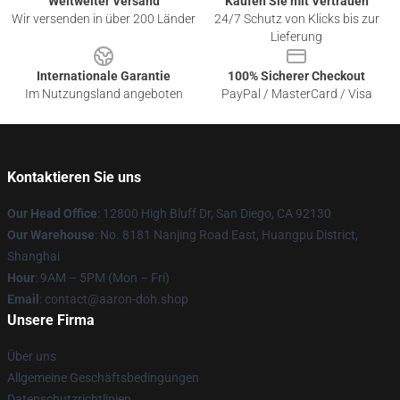
Weltweiter Versand
Kaufen Sie mit Vertrauen
Wir versenden in über 200 Länder
24/7 Schutz von Klicks bis zur
Lieferung
Internationale Garantie
100% Sicherer Checkout
Im Nutzungsland angeboten
PayPal / MasterCard / Visa
Kontaktieren Sie uns
Our Head Office
: 12800 High Bluff Dr, San Diego, CA 92130
Our Warehouse
: No. 8181 Nanjing Road East, Huangpu District,
Shanghai
Hour
: 9AM – 5PM (Mon – Fri)
Email
: contact@aaron-doh.shop
Unsere Firma
Über uns
Allgemeine Geschäftsbedingungen
Datenschutzrichtlinien