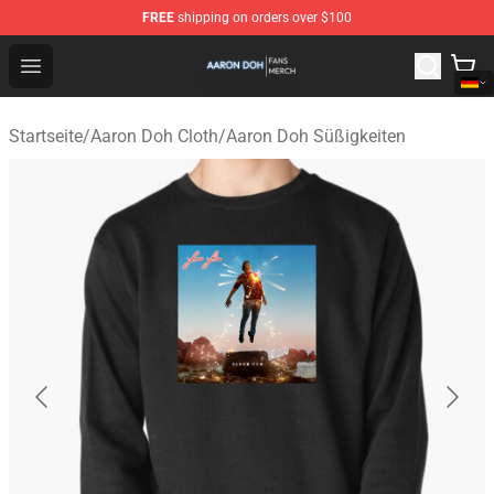
FREE
shipping on orders over $100
Aaron Doh Shop - Official Aaron Doh Merchandise Store
Open menu
Startseite
/
Aaron Doh Cloth
/
Aaron Doh Süßigkeiten