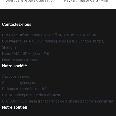
Offert dans le pays d'utilisation
PayPal / MasterCard / Visa
Contactez-nous
Our Head Office
: 12800 High Bluff Dr, San Diego, CA 92130
Our Warehouse
: No. 8181 Nanjing Road East, Huangpu District,
Shanghai
Hour
: 9AM – 5PM (Mon – Fri)
Email
: contact@aaron-doh.shop
Notre société
À propos de nous
Conditions générales
Politiques de confidentialité
DMCA - Politique sur le droit d'auteur
C.A. SB657 : Loi sur la transparence de la chaîne d'approvisionnement
Notre soutien