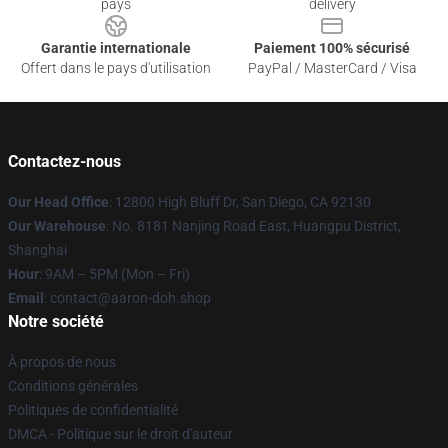
pays
delivery
Garantie internationale
Paiement 100% sécurisé
Offert dans le pays d'utilisation
PayPal / MasterCard / Visa
Contactez-nous
Our Head Office
: 12800 High Bluff Dr, San Diego, CA 92130
Our Warehouse
: No. 8181 Nanjing Road East, Huangpu District,
Shanghai
Hour
: 9AM – 5PM (Mon – Fri)
Email
: contact@aaron-doh.shop
Notre société
À propos de nous
Conditions générales
Politiques de confidentialité
DMCA - Politique sur le droit d'auteur