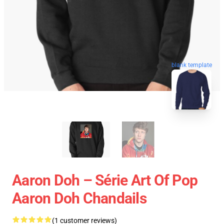
blank template
Aaron Doh – Série Art Of Pop
Aaron Doh Chandails
(1 customer reviews)