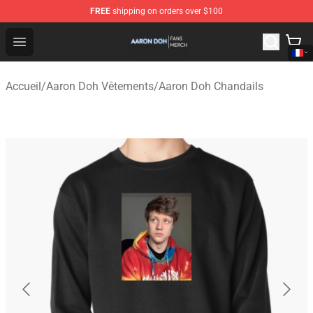
FREE
shipping on orders over $100
Aaron Doh Shop - Official Aaron Doh Merchandise Store
Open menu
Accueil
/
Aaron Doh Vêtements
/
Aaron Doh Chandails