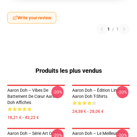
Write your review
1
/
1
Produits les plus vendus
Aaron Doh – Vibes De
Aaron Doh – Édition Limitée
-20%
-20%
Battement De Cœur Aaron
Aaron Doh T-Shirts
Doh Affiches
24,38 € - 28,06 €
18,21 € - 42,22 €
Aaron Doh – Série Art Of Pop
Aaron Doh – Le Meilleur Des
-20%
-20%