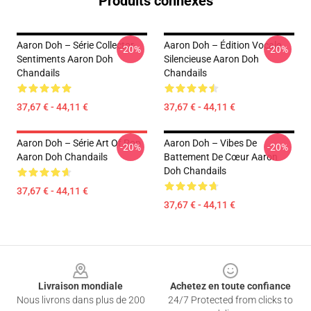
Produits connexes
Aaron Doh – Série Collector-
Aaron Doh – Édition Vocale
-20%
-20%
Sentiments Aaron Doh
Silencieuse Aaron Doh
Chandails
Chandails
37,67 € - 44,11 €
37,67 € - 44,11 €
Aaron Doh – Série Art Of Pop
Aaron Doh – Vibes De
-20%
-20%
Aaron Doh Chandails
Battement De Cœur Aaron
Doh Chandails
37,67 € - 44,11 €
37,67 € - 44,11 €
Footer
Livraison mondiale
Achetez en toute confiance
Nous livrons dans plus de 200
24/7 Protected from clicks to