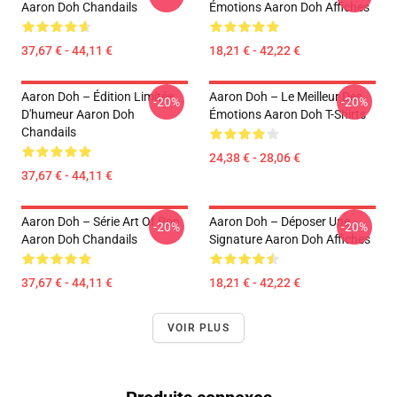
Aaron Doh Chandails
Émotions Aaron Doh Affiches
37,67 € - 44,11 €
18,21 € - 42,22 €
Aaron Doh – Édition Limitée
Aaron Doh – Le Meilleur Des
-20%
-20%
D'humeur Aaron Doh
Émotions Aaron Doh T-Shirts
Chandails
24,38 € - 28,06 €
37,67 € - 44,11 €
Aaron Doh – Série Art Of Pop
Aaron Doh – Déposer Une
-20%
-20%
Aaron Doh Chandails
Signature Aaron Doh Affiches
37,67 € - 44,11 €
18,21 € - 42,22 €
VOIR PLUS