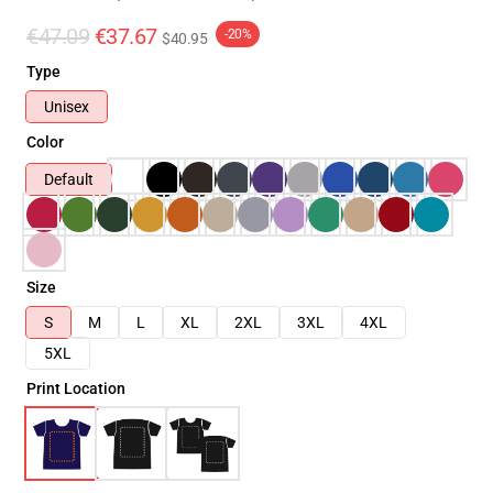
€47.09
€37.67
-20%
$40.95
Type
Unisex
Color
Default
Size
S
M
L
XL
2XL
3XL
4XL
5XL
Print Location