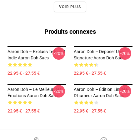
VOIR PLUS
Produits connexes
Aaron Doh – Exclusivité Esprit
Aaron Doh – Déposer Une
-20%
-20%
Indie Aaron Doh Sacs
Signature Aaron Doh Sacs
22,95 € - 27,55 €
22,95 € - 27,55 €
Aaron Doh – Le Meilleur Des
Aaron Doh – Édition Limitée
-20%
-20%
Émotions Aaron Doh Sacs
D'humeur Aaron Doh Sacs
22,95 € - 27,55 €
22,95 € - 27,55 €
Footer