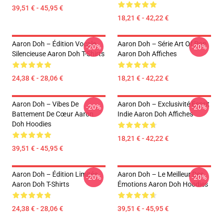
39,51 € - 45,95 €
18,21 € - 42,22 €
Aaron Doh – Édition Vocale
Aaron Doh – Série Art Of Pop
-20%
-20%
Silencieuse Aaron Doh T-Shirts
Aaron Doh Affiches
24,38 € - 28,06 €
18,21 € - 42,22 €
Aaron Doh – Vibes De
Aaron Doh – Exclusivité Esprit
-20%
-20%
Battement De Cœur Aaron
Indie Aaron Doh Affiches
Doh Hoodies
18,21 € - 42,22 €
39,51 € - 45,95 €
Aaron Doh – Édition Limitée
Aaron Doh – Le Meilleur Des
-20%
-20%
Aaron Doh T-Shirts
Émotions Aaron Doh Hoodies
24,38 € - 28,06 €
39,51 € - 45,95 €