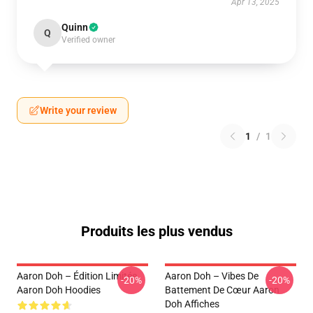
Apr 13, 2025
Quinn
Q
Verified owner
Write your review
1
/
1
Produits les plus vendus
Aaron Doh – Édition Limitée
Aaron Doh – Vibes De
-20%
-20%
Aaron Doh Hoodies
Battement De Cœur Aaron
Doh Affiches