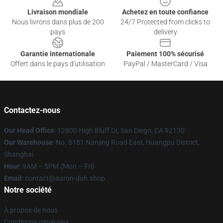
Livraison mondiale
Achetez en toute confiance
Nous livrons dans plus de 200
24/7 Protected from clicks to
pays
delivery
Garantie internationale
Paiement 100% sécurisé
Offert dans le pays d'utilisation
PayPal / MasterCard / Visa
Contactez-nous
Our Head Office
: 12800 High Bluff Dr, San Diego, CA 92130
Our Warehouse
: No. 8181 Nanjing Road East, Huangpu District,
Shanghai
Hour
: 9AM – 5PM (Mon – Fri)
Email
: contact@aaron-doh.shop
Notre société
À propos de nous
Conditions générales