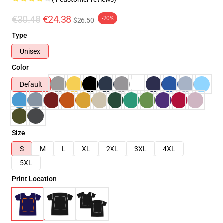
€30.48
€24.38
-20%
$26.50
Type
Unisex
Color
Default
Size
S
M
L
XL
2XL
3XL
4XL
5XL
Print Location