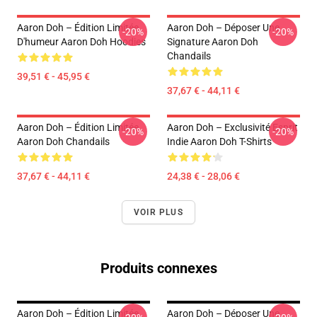
Aaron Doh – Édition Limitée
Aaron Doh – Déposer Une
-20%
-20%
D'humeur Aaron Doh Hoodies
Signature Aaron Doh
Chandails
39,51 € - 45,95 €
37,67 € - 44,11 €
Aaron Doh – Édition Limitée
Aaron Doh – Exclusivité Esprit
-20%
-20%
Aaron Doh Chandails
Indie Aaron Doh T-Shirts
37,67 € - 44,11 €
24,38 € - 28,06 €
VOIR PLUS
Produits connexes
Aaron Doh – Édition Limitée
Aaron Doh – Déposer Une