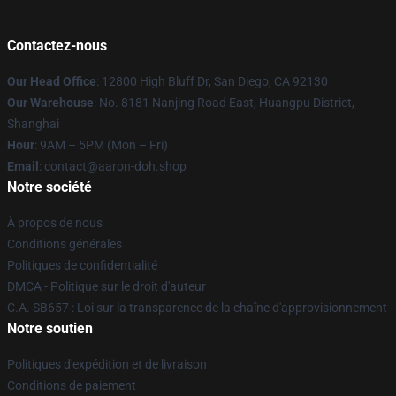
Contactez-nous
Our Head Office
: 12800 High Bluff Dr, San Diego, CA 92130
Our Warehouse
: No. 8181 Nanjing Road East, Huangpu District,
Shanghai
Hour
: 9AM – 5PM (Mon – Fri)
Email
: contact@aaron-doh.shop
Notre société
À propos de nous
Conditions générales
Politiques de confidentialité
DMCA - Politique sur le droit d'auteur
C.A. SB657 : Loi sur la transparence de la chaîne d'approvisionnement
Notre soutien
Politiques d'expédition et de livraison
Conditions de paiement