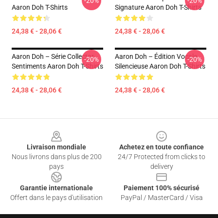
-20%
-20%
Aaron Doh T-Shirts
Signature Aaron Doh T-Shirts
24,38 € - 28,06 €
24,38 € - 28,06 €
Aaron Doh – Série Collector-
Aaron Doh – Édition Vocale
-20%
-20%
Sentiments Aaron Doh T-Shirts
Silencieuse Aaron Doh T-Shirts
24,38 € - 28,06 €
24,38 € - 28,06 €
Footer
Livraison mondiale
Achetez en toute confiance
Nous livrons dans plus de 200
24/7 Protected from clicks to
pays
delivery
Garantie internationale
Paiement 100% sécurisé
Offert dans le pays d'utilisation
PayPal / MasterCard / Visa