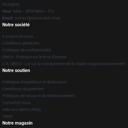
Shanghai
Hour
: 9AM – 5PM (Mon – Fri)
Email
: contact@aaron-doh.shop
Notre société
À propos de nous
Conditions générales
Politiques de confidentialité
DMCA - Politique sur le droit d'auteur
C.A. SB657 : Loi sur la transparence de la chaîne d'approvisionnement
Notre soutien
Politiques d'expédition et de livraison
Conditions de paiement
Politiques de retour et de remboursement
Contactez-nous
Aide aux clients (FAQ)
Vente
Notre magasin