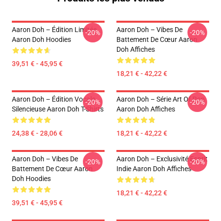
Aaron Doh – Édition Limitée
Aaron Doh – Vibes De
-20%
-20%
Aaron Doh Hoodies
Battement De Cœur Aaron
Doh Affiches
39,51 € - 45,95 €
18,21 € - 42,22 €
Aaron Doh – Édition Vocale
Aaron Doh – Série Art Of Pop
-20%
-20%
Silencieuse Aaron Doh T-Shirts
Aaron Doh Affiches
24,38 € - 28,06 €
18,21 € - 42,22 €
Aaron Doh – Vibes De
Aaron Doh – Exclusivité Esprit
-20%
-20%
Battement De Cœur Aaron
Indie Aaron Doh Affiches
Doh Hoodies
18,21 € - 42,22 €
39,51 € - 45,95 €