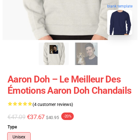
blank template
Aaron Doh – Le Meilleur Des
Émotions Aaron Doh Chandails
(4 customer reviews)
€47.09
€37.67
-20%
$40.95
Type
Unisex