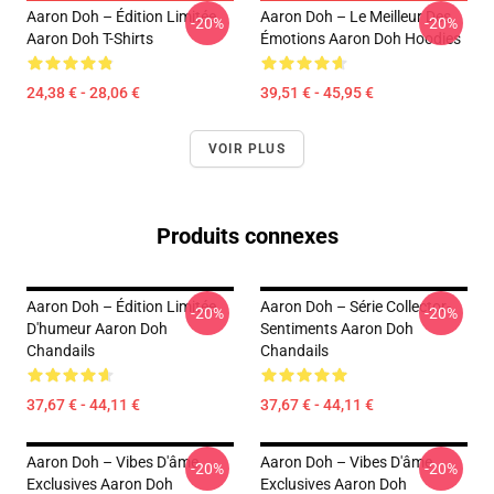
Aaron Doh – Édition Limitée
Aaron Doh – Le Meilleur Des
-20%
-20%
Aaron Doh T-Shirts
Émotions Aaron Doh Hoodies
24,38 € - 28,06 €
39,51 € - 45,95 €
VOIR PLUS
Produits connexes
Aaron Doh – Édition Limitée
Aaron Doh – Série Collector-
-20%
-20%
D'humeur Aaron Doh
Sentiments Aaron Doh
Chandails
Chandails
37,67 € - 44,11 €
37,67 € - 44,11 €
Aaron Doh – Vibes D'âme
Aaron Doh – Vibes D'âme
-20%
-20%
Exclusives Aaron Doh
Exclusives Aaron Doh