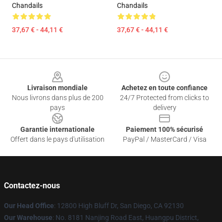
Chandails
Chandails
37,67 € - 44,11 €
37,67 € - 44,11 €
Footer
Livraison mondiale
Achetez en toute confiance
Nous livrons dans plus de 200
24/7 Protected from clicks to
pays
delivery
Garantie internationale
Paiement 100% sécurisé
Offert dans le pays d'utilisation
PayPal / MasterCard / Visa
Contactez-nous
Our Head Office
: 12800 High Bluff Dr, San Diego, CA 92130
Our Warehouse
: No. 8181 Nanjing Road East, Huangpu District,