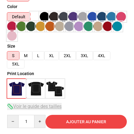
Color
Default
Size
S
M
L
XL
2XL
3XL
4XL
5XL
Print Location
Voir le guide des tailles
Quantity
AJOUTER AU PANIER