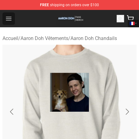
FREE
shipping on orders over $100
Aaron Doh Shop - Official Aaron Doh Merchandise Store
Open menu
Accueil
/
Aaron Doh Vêtements
/
Aaron Doh Chandails