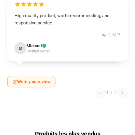
High-quality product, worth recommending, and
responsive service.
Apr 9, 2025
Michael
M
Verified owner
Write your review
1
/
1
Produits les plus vendus