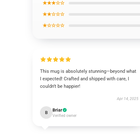
★★★☆☆
★★☆☆☆
★☆☆☆☆
This mug is absolutely stunning—beyond what
I expected! Crafted and shipped with care, I
couldn’t be happier!
Apr 14, 2025
Briar
B
Verified owner