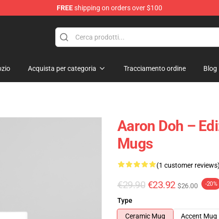
FREE
shipping on orders over $100
re
zio
Acquista per categoria
Tracciamento ordine
Blog
Aaron Doh – Edi
Mugs
(1 customer reviews
€29.90
€23.92
-20%
$26.00
Type
Ceramic Mug
Accent Mug