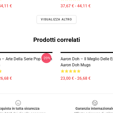
44,11 €
37,67 € - 44,11 €
VISUALIZZA ALTRO
Prodotti correlati
-20%
 – Arte Della Serie Pop Aaron
Aaron Doh – Il Meglio Delle 
s
Aaron Doh Mugs
26,68 €
23,00 € - 26,68 €
cquista in tutta sicurezza
Garanzia internazional