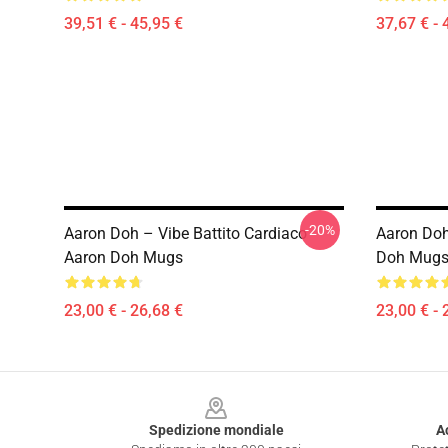
39,51 € - 45,95 €
37,67 € - 
-20%
Aaron Doh – Vibe Battito Cardiaco
Aaron Doh
Aaron Doh Mugs
Doh Mug
23,00 € - 26,68 €
23,00 € - 
Footer
Spedizione mondiale
A