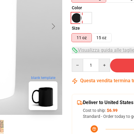
Color
Size
11 oz
15 oz
Visualizza guida alle tagli
Quantity
blank template
Questa vendita termina 
Deliver to United States
Cost to ship:
$6.99
Standard - Order today to g