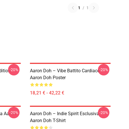
1
/
1
-20%
-20%
ition
Aaron Doh – Vibe Battito Cardiaco
Aaron Doh Poster
18,21 € - 42,22 €
-20%
-20%
ta Aaron
Aaron Doh – Indie Spirit Esclusiva
Aaron Doh T-Shirt