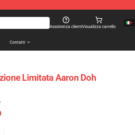
Assistenza clienti
Visualizza carrello
Contatti
zione Limitata Aaron Doh
)