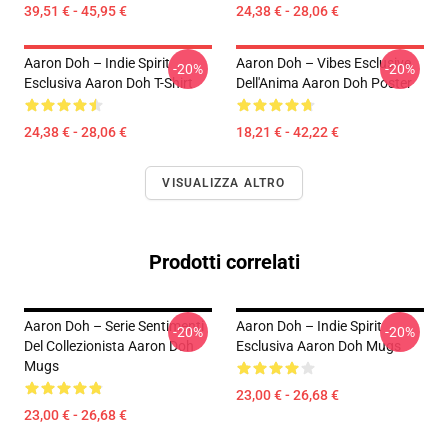
39,51 € - 45,95 €
24,38 € - 28,06 €
Aaron Doh – Indie Spirit
Aaron Doh – Vibes Esclusive
-20%
-20%
Esclusiva Aaron Doh T-Shirt
Dell'Anima Aaron Doh Poster
24,38 € - 28,06 €
18,21 € - 42,22 €
VISUALIZZA ALTRO
Prodotti correlati
Aaron Doh – Serie Sentimenti
Aaron Doh – Indie Spirit
-20%
-20%
Del Collezionista Aaron Doh
Esclusiva Aaron Doh Mugs
Mugs
23,00 € - 26,68 €
23,00 € - 26,68 €