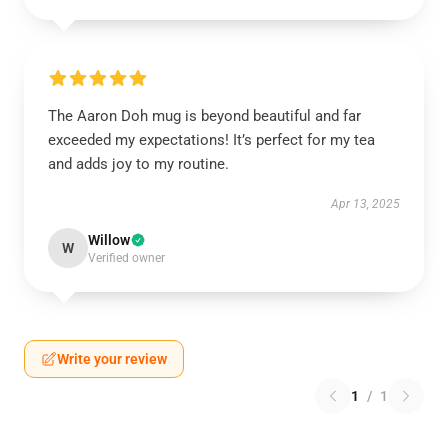
The Aaron Doh mug is beyond beautiful and far
exceeded my expectations! It’s perfect for my tea
and adds joy to my routine.
Apr 13, 2025
Willow
W
Verified owner
Write your review
1
/
1