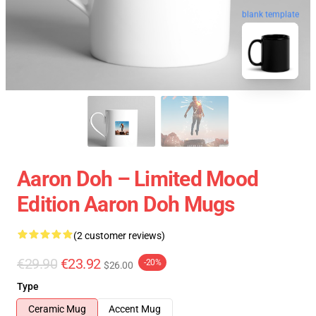
blank template
Aaron Doh – Limited Mood
Edition Aaron Doh Mugs
(2 customer reviews)
€29.90
€23.92
-20%
$26.00
Type
Ceramic Mug
Accent Mug