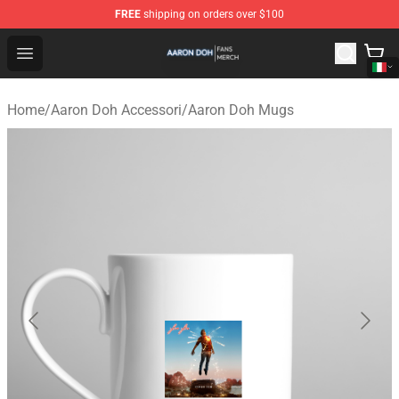
FREE
shipping on orders over $100
Aaron Doh Shop - Official Aaron Doh Merchandise Store
Open menu
Home
/
Aaron Doh Accessori
/
Aaron Doh Mugs