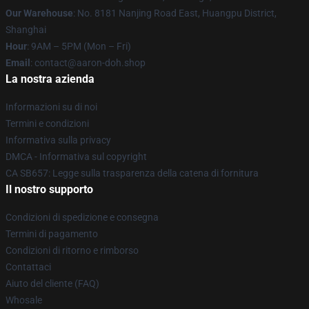
Our Warehouse
: No. 8181 Nanjing Road East, Huangpu District,
Shanghai
Hour
: 9AM – 5PM (Mon – Fri)
Email
: contact@aaron-doh.shop
La nostra azienda
Informazioni su di noi
Termini e condizioni
Informativa sulla privacy
DMCA - Informativa sul copyright
CA SB657: Legge sulla trasparenza della catena di fornitura
Il nostro supporto
Condizioni di spedizione e consegna
Termini di pagamento
Condizioni di ritorno e rimborso
Contattaci
Aiuto del cliente (FAQ)
Whosale