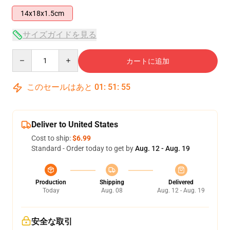
14x18x1.5cm
サイズガイドを見る
Quantity
カートに追加
このセールはあと
01
:
51
:
54
Deliver to United States
Cost to ship:
$6.99
Standard - Order today to get by
Aug. 12 - Aug. 19
Production
Shipping
Delivered
Today
Aug. 08
Aug. 12 - Aug. 19
安全な取引