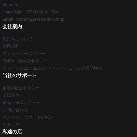
Shanghai
Hour
: 9AM – 5PM (Mon – Fri)
Email
: contact@aaron-doh.shop
会社案内
私たちについて
利用規約
プライバシーポリシー
DMCA - 著作権ポリシー
カリフォルニアSB657: サプライチェーンの透明性法
当社のサポート
配送&配送ポリシー
支払条件
返品・返金ポリシー
お問い合わせ
カスタマーサポート(FAQ)
スタッフ
私達の店