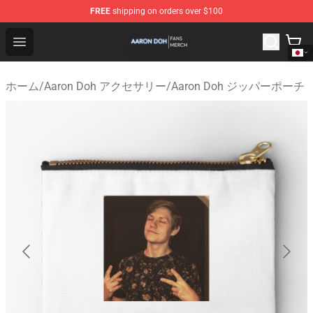
FREE
shipping on orders over $100
Aaron Doh Shop - Official Aaron Doh Merchandise Store
Open menu
ホーム
/
Aaron Doh アクセサリー
/
Aaron Doh ジッパーポーチ