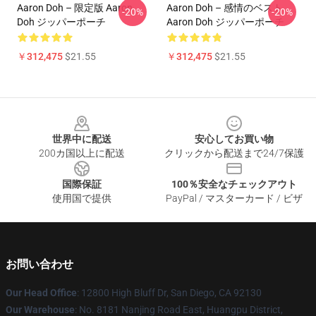
Aaron Doh – 限定版 Aaron
Aaron Doh – 感情のベスト
-20%
-20%
Doh ジッパーポーチ
Aaron Doh ジッパーポーチ
￥312,475
$21.55
￥312,475
$21.55
Footer
世界中に配送
安心してお買い物
200カ国以上に配送
クリックから配送まで24/7保護
国際保証
100％安全なチェックアウト
使用国で提供
PayPal / マスターカード / ビザ
お問い合わせ
Our Head Office
: 12800 High Bluff Dr, San Diego, CA 92130
Our Warehouse
: No. 8181 Nanjing Road East, Huangpu District,