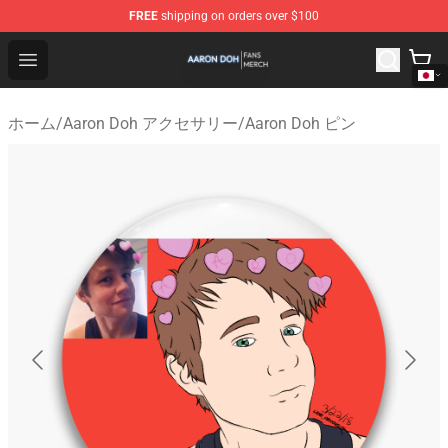
FREE
shipping on orders over $100
Aaron Doh Shop - Official Aaron Doh Merchandise Store
Open menu
ホーム
/
Aaron Doh アクセサリー
/
Aaron Doh ピン