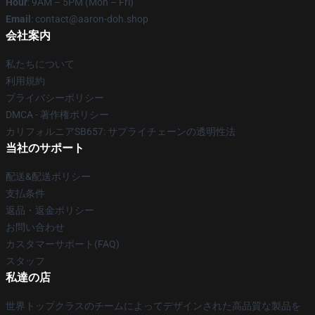
Hour
: 9AM – 5PM (Mon – Fri)
Email
: contact@aaron-doh.shop
会社案内
私たちについて
利用規約
プライバシーポリシー
DMCA - 著作権ポリシー
カリフォルニアSB657: サプライチェーンの透明性法
当社のサポート
配送&配送ポリシー
支払条件
返品・返金ポリシー
お問い合わせ
カスタマーサポート(FAQ)
スタッフ
私達の店
世界トップクラスのチームによってデザインされた高品質な製品を