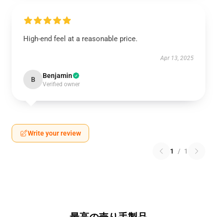
High-end feel at a reasonable price.
Apr 13, 2025
Benjamin
B
Verified owner
Write your review
1
/
1