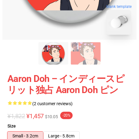
blank template
Aaron Doh – インディースピ
リット独占 Aaron Doh ピン
(2 customer reviews)
¥1,822
¥1,457
-20%
$10.05
Size
Small - 3.2cm
Large - 5.8cm