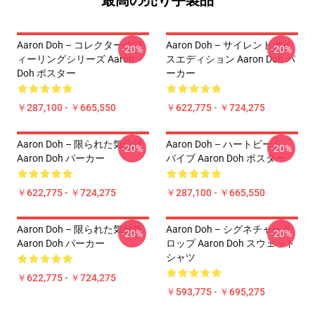
最高の売り手製品
Aaron Doh – コレクターのフ
Aaron Doh – サイレントボイ
-20%
-20%
ィーリングシリーズ Aaron
スエディション Aaron Doh パ
Doh ポスター
ーカー
￥287,100 - ￥665,550
￥622,775 - ￥724,275
Aaron Doh – 限られた気分版
Aaron Doh – ハートビート・
-20%
-20%
Aaron Doh パーカー
バイブ Aaron Doh ポスター
￥622,775 - ￥724,275
￥287,100 - ￥665,550
Aaron Doh – 限られた気分版
Aaron Doh – シグネチャード
-20%
-20%
Aaron Doh パーカー
ロップ Aaron Doh スウェット
シャツ
￥622,775 - ￥724,275
￥593,775 - ￥695,275