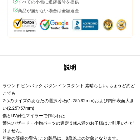
すべての小包に追跡番号を提供
商品が届かない場合は全額返金
説明
ラウンド ピンバック ボタン インスタント 素晴らしい, ちょうど約ど
こでも
2つのサイズのあなたの選択:小石(1.25"/32mm)および内部表面大き
い(2.25"/57mm)
傷とUV耐性マイラーで作られた
警告:ハザード・小物パーツの選定 3歳未満のお子様はご利用いただ
けません。
年齢の等級の警告: この製品は、8歳以上の対象となります。