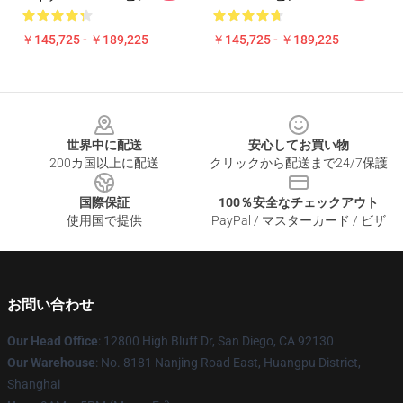
￥145,725 - ￥189,225
￥145,725 - ￥189,225
Footer
世界中に配送
安心してお買い物
200カ国以上に配送
クリックから配送まで24/7保護
国際保証
100％安全なチェックアウト
使用国で提供
PayPal / マスターカード / ビザ
お問い合わせ
Our Head Office
: 12800 High Bluff Dr, San Diego, CA 92130
Our Warehouse
: No. 8181 Nanjing Road East, Huangpu District,
Shanghai