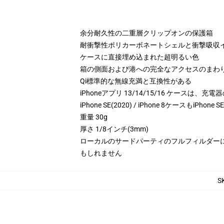
余分耐久性の二重層クリップオンの保護箱
耐衝撃性ポリカーボネートシェルと衝撃吸収イ
ケースに直接埋め込まれた超明るい色
箱の側面および港への完全なアクセスのまわ
Qi標準的な無線充満と互換性がある
iPhoneアプリ 13/14/15/16 ケースは
iPhone SE(2020) / iPhone 8ケースもiPhone 
重量 30g
厚さ 1/8インチ(3mm)
ローカルのサードパーティのフルフィルダー
もしれません
S