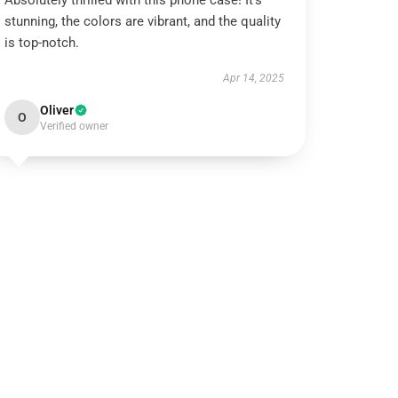
Absolutely thrilled with this phone case! It’s
stunning, the colors are vibrant, and the quality
is top-notch.
Apr 14, 2025
Oliver
O
Verified owner