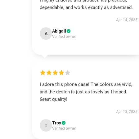
I highly endorse this product. It’s practical,
dependable, and works exactly as advertised.
Apr 14, 2025
Abigail
A
Verified owner
I adore this phone case! The colors are vivid,
and the design is just as lovely as I hoped.
Great quality!
Apr 13, 2025
Troy
T
Verified owner