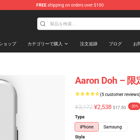
FREE
shipping on orders over $100
re
ショップ
カテゴリーで購入
注文追跡
ブログ
お
Aaron Doh – 
(5 customer reviews
¥3,172
¥2,538
-20%
$17.50
Type
iPhone
Samsung
Style