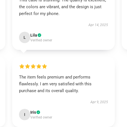
This case is stunning! The quality is excellent,
the colors are vibrant, and the design is just
perfect for my phone.
Apr 14, 2025
Lila
L
Verified owner
The item feels premium and performs
flawlessly. I am very satisfied with this
purchase and its overall quality.
Apr 9, 2025
Iris
I
Verified owner