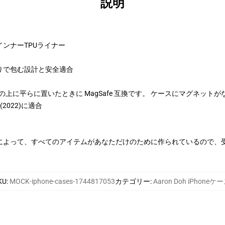
説明
ンナーTPUライナー
りで包む設計と安全適合
、充電器の上に平らに置いたときに MagSafe 互換です。 ケースにマグネットが
SE(2022)に適合
によって、すべてのアイテムがあなただけのために作られているので、
KU
:
MOCK-iphone-cases-1744817053
カテゴリー
:
Aaron Doh iPhoneケ