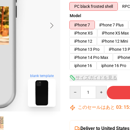
PC black frosted shell
RPC 
Model
iPhone 7
iPhone 7 Plus
iPhone XS
iPhone XS Max
iPhone 12
iPhone 12 Mini
iPhone 13 Pro
iPhone 13 
iPhone 14 Pro Max
iPhone
iphone 16
iphone 16 Pro
blank template
サイズガイドを見る
Quantity
このセールはあと
03
:
15
Deliver to United States