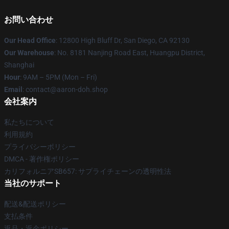
お問い合わせ
Our Head Office
: 12800 High Bluff Dr, San Diego, CA 92130
Our Warehouse
: No. 8181 Nanjing Road East, Huangpu District,
Shanghai
Hour
: 9AM – 5PM (Mon – Fri)
Email
: contact@aaron-doh.shop
会社案内
私たちについて
利用規約
プライバシーポリシー
DMCA - 著作権ポリシー
カリフォルニアSB657: サプライチェーンの透明性法
当社のサポート
配送&配送ポリシー
支払条件
返品・返金ポリシー