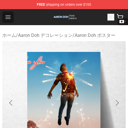
FREE
shipping on orders over $100
Aaron Doh Shop - Official Aaron Doh Merchandise Store
Open menu
ホーム
/
Aaron Doh デコレーション
/
Aaron Doh ポスター