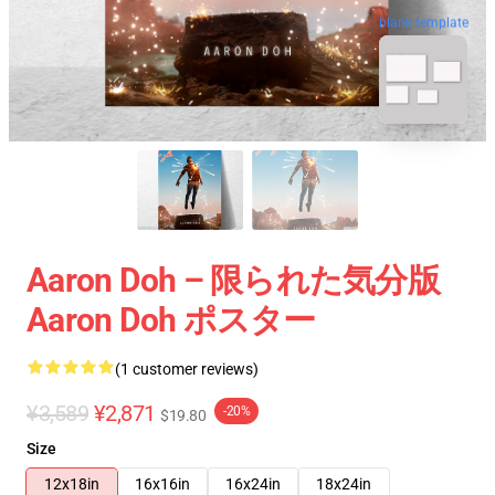
blank template
Aaron Doh – 限られた気分版
Aaron Doh ポスター
(1 customer reviews)
¥3,589
¥2,871
-20%
$19.80
Size
12x18in
16x16in
16x24in
18x24in