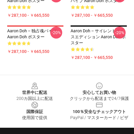
Aaron Doh ポスター
バイブ Aaron Doh ポスター
￥287,100 - ￥665,550
￥287,100 - ￥665,550
Aaron Doh – 独占魂バイブ
Aaron Doh – サイレントボイ
-20%
-20%
Aaron Doh ポスター
スエディション Aaron Doh ポ
スター
￥287,100 - ￥665,550
￥287,100 - ￥665,550
Footer
世界中に配送
安心してお買い物
200カ国以上に配送
クリックから配送まで24/7保護
国際保証
100％安全なチェックアウト
使用国で提供
PayPal / マスターカード / ビザ