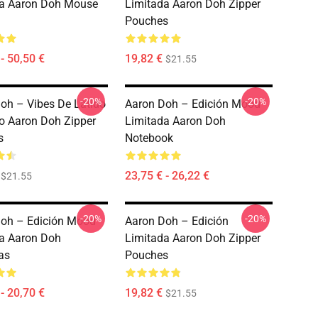
da Aaron Doh Mouse
Limitada Aaron Doh Zipper
Pouches
- 50,50 €
19,82 €
$21.55
-20%
-20%
oh – Vibes De Latido
Aaron Doh – Edición Mood
o Aaron Doh Zipper
Limitada Aaron Doh
s
Notebook
23,75 € - 26,22 €
$21.55
-20%
-20%
oh – Edición Mood
Aaron Doh – Edición
a Aaron Doh
Limitada Aaron Doh Zipper
as
Pouches
- 20,70 €
19,82 €
$21.55