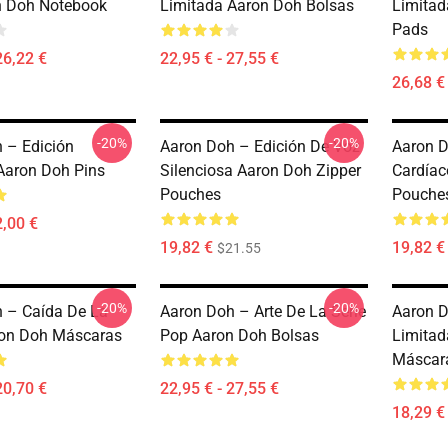
n Doh Notebook
Limitada Aaron Doh Bolsas
Limita
Pads
26,22 €
22,95 € - 27,55 €
26,68 € 
-20%
-20%
 – Edición
Aaron Doh – Edición De Voz
Aaron D
Aaron Doh Pins
Silenciosa Aaron Doh Zipper
Cardíac
Pouches
Pouche
2,00 €
19,82 €
19,82 €
$21.55
-20%
-20%
 – Caída De La
Aaron Doh – Arte De La Serie
Aaron D
ron Doh Máscaras
Pop Aaron Doh Bolsas
Limitad
Máscar
20,70 €
22,95 € - 27,55 €
18,29 € 