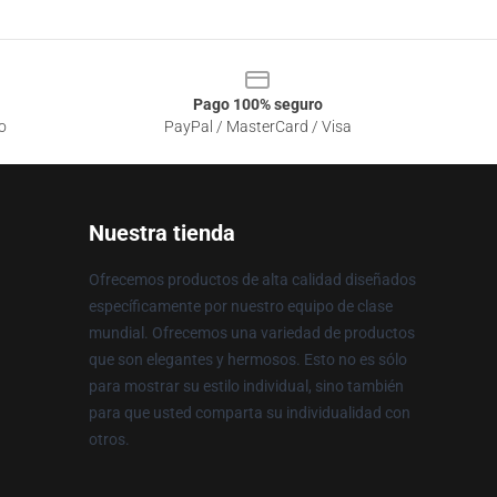
Pago 100% seguro
o
PayPal / MasterCard / Visa
Nuestra tienda
Ofrecemos productos de alta calidad diseñados
específicamente por nuestro equipo de clase
mundial. Ofrecemos una variedad de productos
que son elegantes y hermosos. Esto no es sólo
para mostrar su estilo individual, sino también
para que usted comparta su individualidad con
otros.