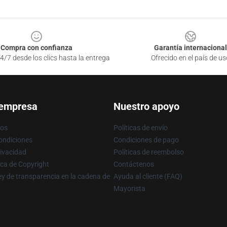
Compra con confianza
Garantía internacional
4/7 desde los clics hasta la entrega
Ofrecido en el país de us
 empresa
Nuestro apoyo
ros
Políticas de envío
ondiciones
Condiciones de pago
rivacidad
Políticas de reembolso
ica de Copyright
Contáctenos
y de transparencia en la cadena de
Ayuda al cliente (FAQ)
Mayorista