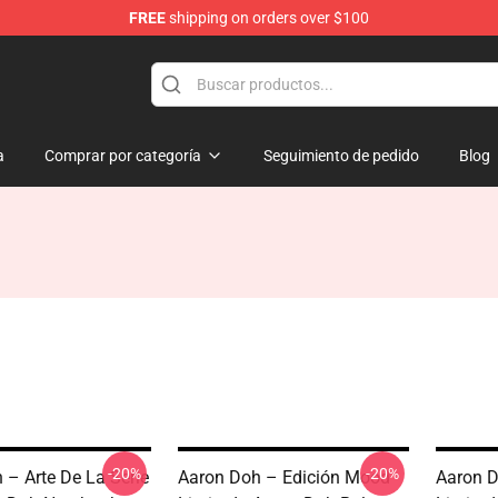
FREE
shipping on orders over $100
re
a
Comprar por categoría
Seguimiento de pedido
Blog
-20%
-20%
 – Arte De La Serie
Aaron Doh – Edición Mood
Aaron D