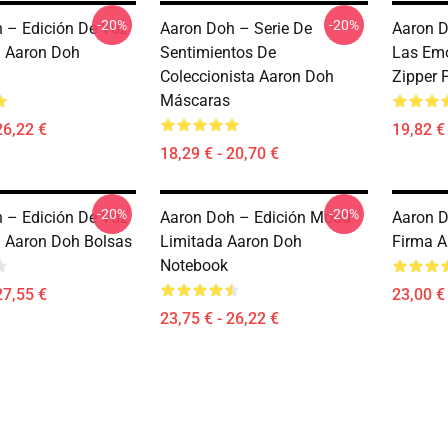
-20%
-20%
 – Edición De Voz
Aaron Doh – Serie De
Aaron D
a Aaron Doh
Sentimientos De
Las Em
Coleccionista Aaron Doh
Zipper 
Máscaras
26,22 €
19,82 €
18,29 € - 20,70 €
-20%
-20%
 – Edición De Voz
Aaron Doh – Edición Mood
Aaron D
a Aaron Doh Bolsas
Limitada Aaron Doh
Firma 
Notebook
27,55 €
23,00 € 
23,75 € - 26,22 €