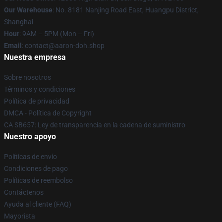
Our Warehouse
: No. 8181 Nanjing Road East, Huangpu District,
Shanghai
Hour
: 9AM – 5PM (Mon – Fri)
Email
: contact@aaron-doh.shop
Nuestra empresa
Sobre nosotros
Términos y condiciones
Política de privacidad
DMCA - Política de Copyright
CA SB657: Ley de transparencia en la cadena de suministro
Nuestro apoyo
Políticas de envío
Condiciones de pago
Políticas de reembolso
Contáctenos
Ayuda al cliente (FAQ)
Mayorista