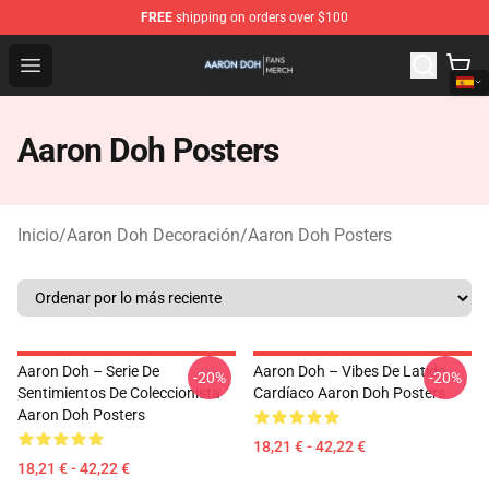
FREE
shipping on orders over $100
Aaron Doh Shop - Official Aaron Doh Merchandise Store
Open menu
Aaron Doh Posters
Inicio
/
Aaron Doh Decoración
/
Aaron Doh Posters
Aaron Doh – Serie De
Aaron Doh – Vibes De Latido
-20%
-20%
Sentimientos De Coleccionista
Cardíaco Aaron Doh Posters
Aaron Doh Posters
18,21 € - 42,22 €
18,21 € - 42,22 €