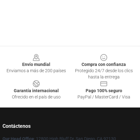
Footer
Envío mundial
Compra con confianza
Enviamos a más de 200 países
Protegido 24/7 desde los clics
hasta la entrega
Garantía internacional
Pago 100% seguro
Ofrecido en el país de uso
PayPal / MasterCard / Visa
Contáctenos
Our Head Office
: 12800 High Bluff Dr, San Diego, CA 92130