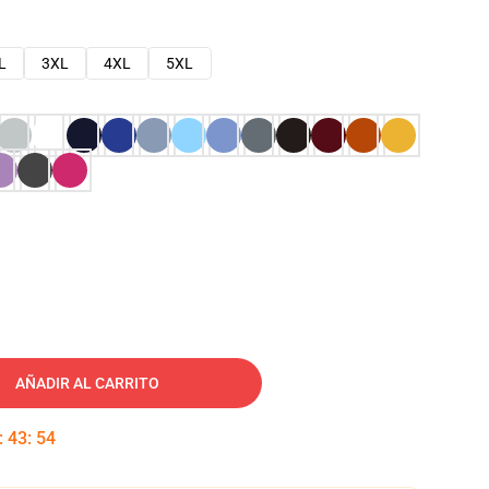
L
3XL
4XL
5XL
AÑADIR AL CARRITO
:
43
:
53