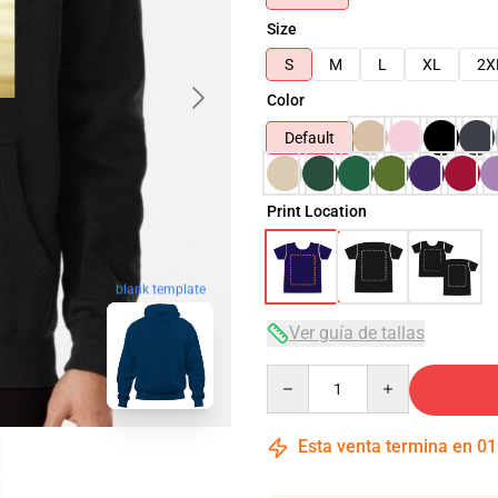
Size
S
M
L
XL
2X
Color
Default
Print Location
blank template
Ver guía de tallas
Quantity
Esta venta termina en
01