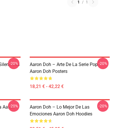
1
/
1
-20%
-20%
Silenciosa
Aaron Doh – Arte De La Serie Pop
Aaron Doh Posters
18,21 € - 42,22 €
-20%
-20%
a Aaron
Aaron Doh – Lo Mejor De Las
Emociones Aaron Doh Hoodies