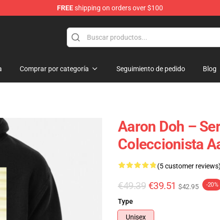
FREE
shipping on orders over $100
re
a
Comprar por categoría
Seguimiento de pedido
Blog
Aaron Doh – Ser
Coleccionista A
(5 customer reviews
€49.39
€39.51
-20%
$42.95
Type
Unisex