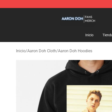
Aaron Doh Shop - Official Aaron Doh Merchandise Sto
Inicio
Tiend
Inicio
/
Aaron Doh Cloth
/
Aaron Doh Hoodies