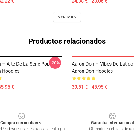
42,22 €
24,38 € - 28,06 €
VER MÁS
Productos relacionados
-20%
 – Arte De La Serie Pop
Aaron Doh – Vibes De Latido
h Hoodies
Aaron Doh Hoodies
45,95 €
39,51 € - 45,95 €
Compra con confianza
Garantía internacional
4/7 desde los clics hasta la entrega
Ofrecido en el país de us