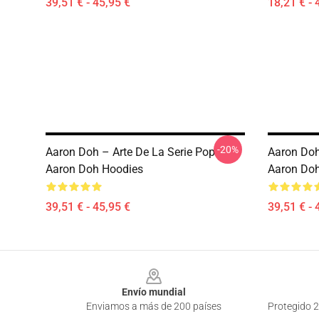
39,51 € - 45,95 €
18,21 € - 
-20%
Aaron Doh – Arte De La Serie Pop
Aaron Doh
Aaron Doh Hoodies
Aaron Do
39,51 € - 45,95 €
39,51 € - 
Footer
Envío mundial
Enviamos a más de 200 países
Protegido 2