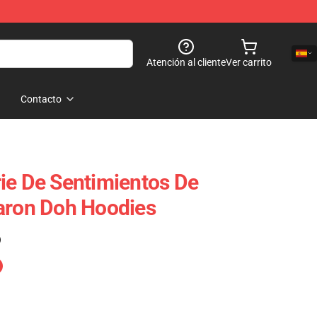
Atención al cliente
Ver carrito
Contacto
ie De Sentimientos De
aron Doh Hoodies
)