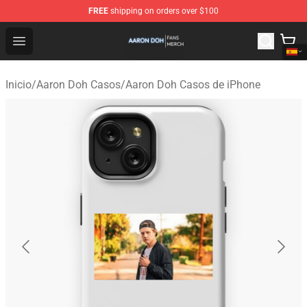
FREE
shipping on orders over $100
Aaron Doh Shop - Official Aaron Doh Merchandise Store
Open menu
Inicio
/
Aaron Doh Casos
/
Aaron Doh Casos de iPhone