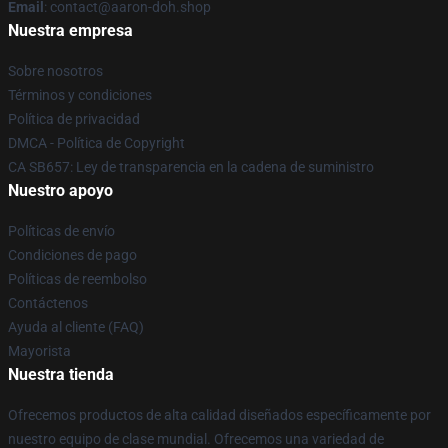
Email
: contact@aaron-doh.shop
Nuestra empresa
Sobre nosotros
Términos y condiciones
Política de privacidad
DMCA - Política de Copyright
CA SB657: Ley de transparencia en la cadena de suministro
Nuestro apoyo
Políticas de envío
Condiciones de pago
Políticas de reembolso
Contáctenos
Ayuda al cliente (FAQ)
Mayorista
Nuestra tienda
Ofrecemos productos de alta calidad diseñados específicamente por
nuestro equipo de clase mundial. Ofrecemos una variedad de