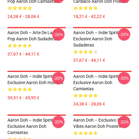
Pop Aaron Doh Camisetas
Cardíaco Aaron Doh Posters
24,38 € - 28,06 €
18,21 € - 42,22 €
Aaron Doh – Arte De La Serie
Aaron Doh – Indie Spirit
-20%
-20%
Pop Aaron Doh Sudaderas
Exclusive Aaron Doh
Sudaderas
37,67 € - 44,11 €
37,67 € - 44,11 €
Aaron Doh – Indie Spirit
Aaron Doh – Indie Spirit
-20%
-20%
Exclusive Aaron Doh Hoodies
Exclusive Aaron Doh
Camisetas
39,51 € - 45,95 €
24,38 € - 28,06 €
Aaron Doh – Indie Spirit
Aaron Doh – Exclusivo Soul
-20%
-20%
Exclusive Aaron Doh
Vibes Aaron Doh Posters
Camisetas