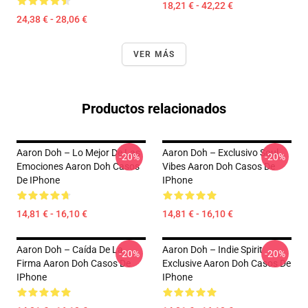
18,21 € - 42,22 €
24,38 € - 28,06 €
VER MÁS
Productos relacionados
Aaron Doh – Lo Mejor De Las
Aaron Doh – Exclusivo Soul
-20%
-20%
Emociones Aaron Doh Casos
Vibes Aaron Doh Casos De
De IPhone
IPhone
14,81 € - 16,10 €
14,81 € - 16,10 €
Aaron Doh – Caída De La
Aaron Doh – Indie Spirit
-20%
-20%
Firma Aaron Doh Casos De
Exclusive Aaron Doh Casos De
IPhone
IPhone