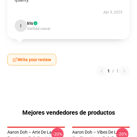
quality.
Apr 9, 2025
Iris
I
Verified owner
Write your review
1
/
1
Mejores vendedores de productos
Aaron Doh – Arte De La Serie
Aaron Doh – Vibes De Latido
-20%
-20%