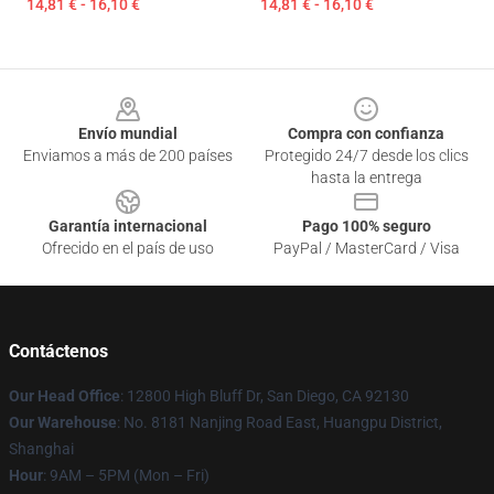
14,81 € - 16,10 €
14,81 € - 16,10 €
Footer
Envío mundial
Compra con confianza
Enviamos a más de 200 países
Protegido 24/7 desde los clics
hasta la entrega
Garantía internacional
Pago 100% seguro
Ofrecido en el país de uso
PayPal / MasterCard / Visa
Contáctenos
Our Head Office
: 12800 High Bluff Dr, San Diego, CA 92130
Our Warehouse
: No. 8181 Nanjing Road East, Huangpu District,
Shanghai
Hour
: 9AM – 5PM (Mon – Fri)