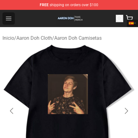
FREE
shipping on orders over $100
Aaron Doh Shop - Official Aaron Doh Merchandise Store
Open menu
Inicio
/
Aaron Doh Cloth
/
Aaron Doh Camisetas