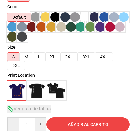
Color
Default
Size
S
M
L
XL
2XL
3XL
4XL
5XL
Print Location
Ver guía de tallas
Quantity
AÑADIR AL CARRITO