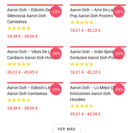
Aaron Doh – Edición De Voz
Aaron Doh – Arte De La Serie
-20%
-20%
Silenciosa Aaron Doh
Pop Aaron Doh Posters
Camisetas
18,21 € - 42,22 €
24,38 € - 28,06 €
Aaron Doh – Vibes De Latido
Aaron Doh – Indie Spirit
-20%
-20%
Cardíaco Aaron Doh Hoodies
Exclusive Aaron Doh Posters
39,51 € - 45,95 €
18,21 € - 42,22 €
Aaron Doh – Edición Limitada
Aaron Doh – Lo Mejor De Las
-20%
-20%
Aaron Doh Camisetas
Emociones Aaron Doh
Hoodies
24,38 € - 28,06 €
39,51 € - 45,95 €
VER MÁS