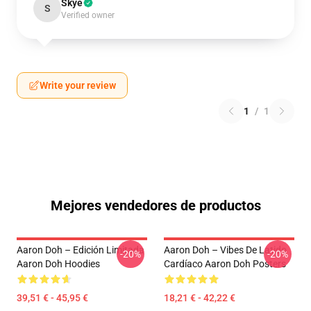
Skye
S
Verified owner
Write your review
1
/
1
Mejores vendedores de productos
Aaron Doh – Edición Limitada
Aaron Doh – Vibes De Latido
-20%
-20%
Aaron Doh Hoodies
Cardíaco Aaron Doh Posters
39,51 € - 45,95 €
18,21 € - 42,22 €