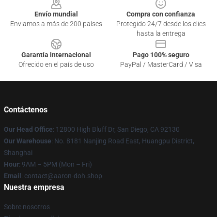
Envío mundial
Compra con confianza
Enviamos a más de 200 países
Protegido 24/7 desde los clics
hasta la entrega
Garantía internacional
Pago 100% seguro
Ofrecido en el país de uso
PayPal / MasterCard / Visa
Contáctenos
Our Head Office
: 12800 High Bluff Dr, San Diego, CA 92130
Our Warehouse
: No. 8181 Nanjing Road East, Huangpu District,
Shanghai
Hour
: 9AM – 5PM (Mon – Fri)
Email
: contact@aaron-doh.shop
Nuestra empresa
Sobre nosotros