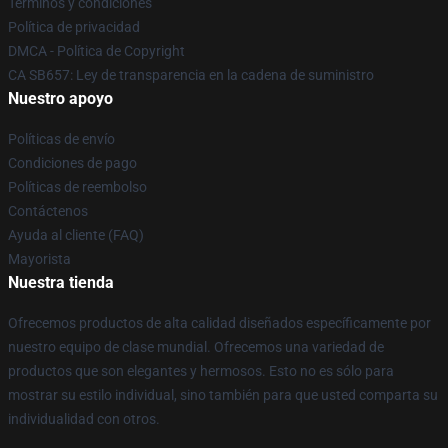
Términos y condiciones
Política de privacidad
DMCA - Política de Copyright
CA SB657: Ley de transparencia en la cadena de suministro
Nuestro apoyo
Políticas de envío
Condiciones de pago
Políticas de reembolso
Contáctenos
Ayuda al cliente (FAQ)
Mayorista
Nuestra tienda
Ofrecemos productos de alta calidad diseñados específicamente por
nuestro equipo de clase mundial. Ofrecemos una variedad de
productos que son elegantes y hermosos. Esto no es sólo para
mostrar su estilo individual, sino también para que usted comparta su
individualidad con otros.