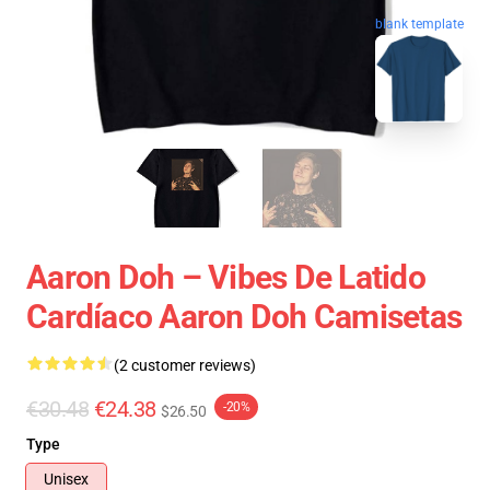
blank template
Aaron Doh – Vibes De Latido
Cardíaco Aaron Doh Camisetas
(2 customer reviews)
€30.48
€24.38
-20%
$26.50
Type
Unisex