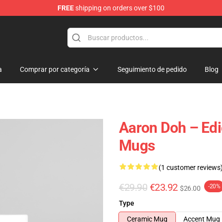
FREE
shipping on orders over $100
re
a
Comprar por categoría
Seguimiento de pedido
Blog
Aaron Doh – Edi
Mugs
(1 customer reviews
€29.90
€23.92
-20%
$26.00
Type
Ceramic Mug
Accent Mug