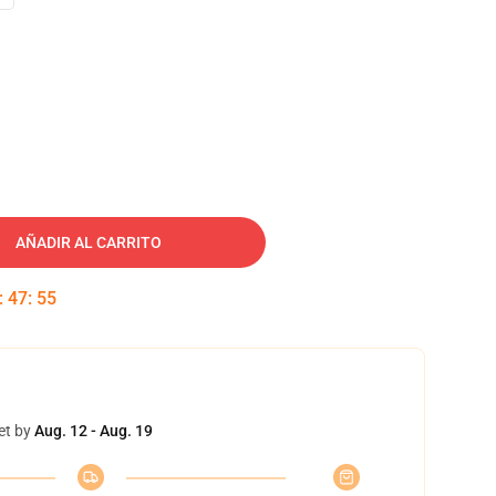
AÑADIR AL CARRITO
:
47
:
55
et by
Aug. 12 - Aug. 19