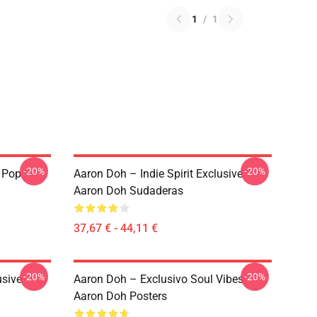
1
/
1
-20%
-20%
e Pop
Aaron Doh – Indie Spirit Exclusive
Aaron Doh Sudaderas
37,67 € - 44,11 €
-20%
-20%
usive
Aaron Doh – Exclusivo Soul Vibes
Aaron Doh Posters