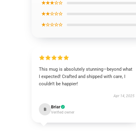
★★★☆☆
★★☆☆☆
★☆☆☆☆
This mug is absolutely stunning—beyond what
I expected! Crafted and shipped with care, I
couldn’t be happier!
Apr 14, 2025
Briar
B
Verified owner