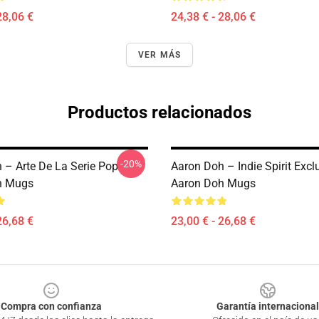
28,06 €
24,38 € - 28,06 €
VER MÁS
Productos relacionados
-20%
 – Arte De La Serie Pop
Aaron Doh – Indie Spirit Excl
h Mugs
Aaron Doh Mugs
26,68 €
23,00 € - 26,68 €
Compra con confianza
Garantía internacional