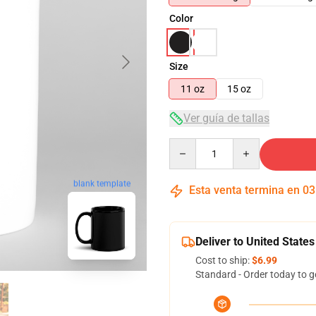
Color
Size
11 oz
15 oz
Ver guía de tallas
Quantity
blank template
Esta venta termina en
03
Deliver to United States
Cost to ship:
$6.99
Standard - Order today to g